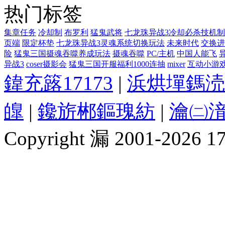
热门标签
集章任务
冷却制
布罗利
猛鬼武将
七龙珠异战3冷却必杀技机制
页端
限定杯垫
七龙珠异战3灵魂系统切换玩法
未来时代
交换进
险
猛鬼三国摄魂吞噬养成玩法
摄魂吞噬
PC/主机
中国人能飞
异战3
coser摄影会
猛鬼三国开服福利1000连抽
mixer
互动小游
鍏充簬17173
|
浜烘墠鎷涜
皥
|
鑱旂郴鏂瑰紡
|
瀹㈡湇
Copyright 漏 2001-2026 1717