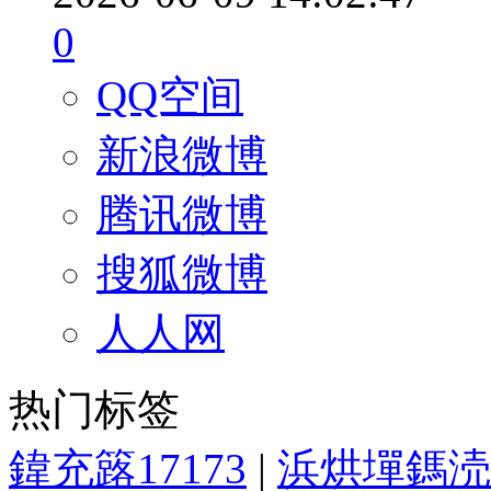
0
QQ空间
新浪微博
腾讯微博
搜狐微博
人人网
热门标签
鍏充簬17173
|
浜烘墠鎷涜