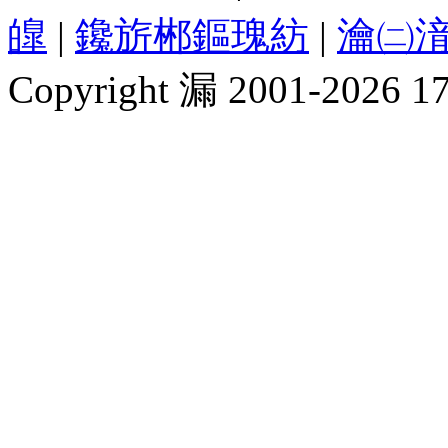
皥
|
鑱旂郴鏂瑰紡
|
瀹㈡湇
Copyright 漏 2001-2026 1717