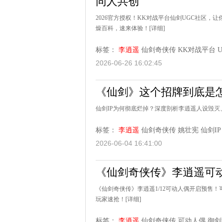
同人共创
2026官方授权！KK对战平台仙剑UGC社区
燥百科，速来体验！
[详细]
标签：
李逍遥
仙剑奇侠传
KK对战平台
2026-06-26 16:02:45
《仙剑》这个招牌到底是
仙剑IP为何彻底烂掉？深度剖析李逍遥人设毁
标签：
李逍遥
仙剑奇侠传
姚壮宪
仙剑IP
2026-06-04 16:41:00
《仙剑奇侠传》李逍遥可
《仙剑奇侠传》李逍遥1/12可动人偶开启预售
玩家速抢！
[详细]
标签：
李逍遥
仙剑奇侠传
可动人偶
御剑