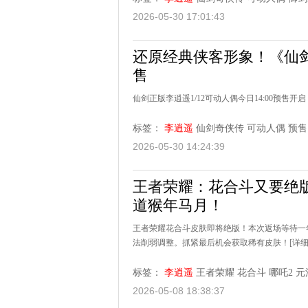
2026-05-30 17:01:43
还原经典侠客形象！《仙剑
售
仙剑正版李逍遥1/12可动人偶今日14:00预
标签：
李逍遥
仙剑奇侠传
可动人偶
预售
2026-05-30 14:24:39
王者荣耀：花合斗又要绝
道猴年马月！
王者荣耀花合斗皮肤即将绝版！本次返场等待一
法削弱调整。抓紧最后机会获取稀有皮肤！
[详细
标签：
李逍遥
王者荣耀
花合斗
哪吒2
元
2026-05-08 18:38:37