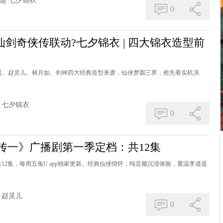
遥
七夕锦衣
0
仙剑奇侠传联动?七夕锦衣 | 四大锦衣造型前
遥、赵灵儿、林月如、剑神四大经典造型来袭，仙侠梦圆三界，抢先看实机演
七夕锦衣
0
侠传一》广播剧第一季定档：共12集
12集，每周五兔U app独家更新。经典仙侠情怀，纯音频沉浸体验，重温李逍遥
赵灵儿
0