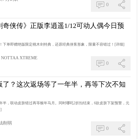
0
奇侠传》正版李逍遥1/12可动人偶今日预
售开启！下单即赠绝版限定桃木剑特典，还原经典侠客形象，限量不容错过！
[详细]
NOTTAA XTREME
0
版了？这次返场等了一年半，再等下次不知
年半，联动皮肤错过再等猴年马月。同时哪吒2折扣结束，6款皮肤下架预警，元
]
法削弱
0