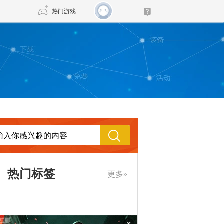
热门游戏
DNF
传奇4
剑网3旗舰版
新天龙八部
自由
诛仙世界
新仙侠5
热门标签
更多»