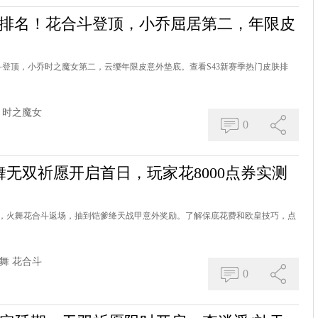
量排名！花合斗登顶，小乔屈居第二，年限皮
斗登顶，小乔时之魔女第二，云缨年限皮意外垫底。查看S43新赛季热门皮肤排
时之魔女
0
无双祈愿开启首日，玩家花8000点券实测
率，火舞花合斗返场，抽到铠爹绛天战甲意外奖励。了解保底花费和欧皇技巧，点
舞
花合斗
0