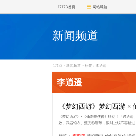
17173首页
网站导航
新闻频道
17173
>
新闻频道
>
标签：李逍遥
李逍遥
《梦幻西游》梦幻西游 ×
《梦幻西游》×《仙剑奇侠传》联动！「遇逍遥
效、武器锦衣、流光称谓等，限时上线不容错过