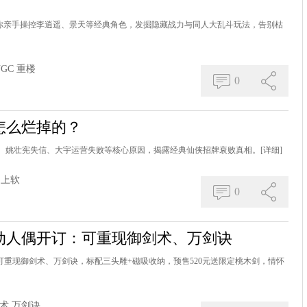
，让你亲手操控李逍遥、景天等经典角色，发掘隐藏战力与同人大乱斗玩法，告别枯
UGC
重楼
0
怎么烂掉的？
灭、姚壮宪失信、大宇运营失败等核心原因，揭露经典仙侠招牌衰败真相。
[详细]
上软
0
动人偶开订：可重现御剑术、万剑诀
！可重现御剑术、万剑诀，标配三头雕+磁吸收纳，预售520元送限定桃木剑，情怀
术
万剑诀