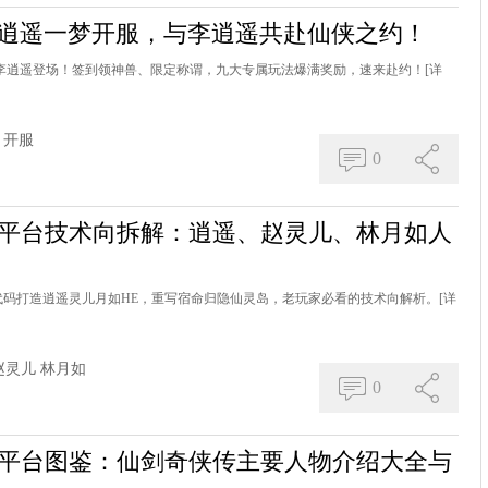
10逍遥一梦开服，与李逍遥共赴仙侠之约！
动李逍遥登场！签到领神兽、限定称谓，九大专属玩法爆满奖励，速来赴约！
[详
开服
0
对战平台技术向拆解：逍遥、赵灵儿、林月如人
代码打造逍遥灵儿月如HE，重写宿命归隐仙灵岛，老玩家必看的技术向解析。
[详
赵灵儿
林月如
0
对战平台图鉴：仙剑奇侠传主要人物介绍大全与