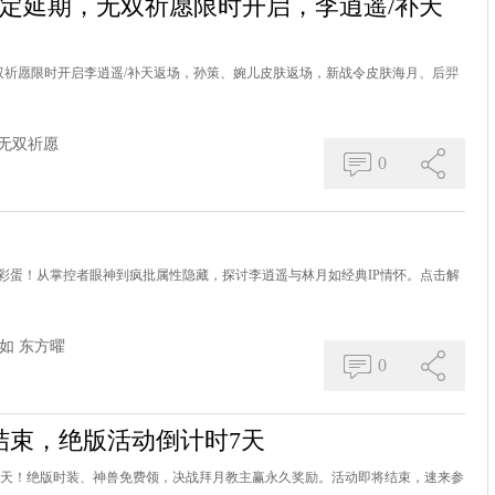
确定延期，无双祈愿限时开启，李逍遥/补天
无双祈愿限时开启李逍遥/补天返场，孙策、婉儿皮肤返场，新战令皮肤海月、后羿
无双祈愿
0
彩蛋！从掌控者眼神到疯批属性隐藏，探讨李逍遥与林月如经典IP情怀。点击解
如
东方曜
0
结束，绝版活动倒计时7天
7天！绝版时装、神兽免费领，决战拜月教主赢永久奖励。活动即将结束，速来参