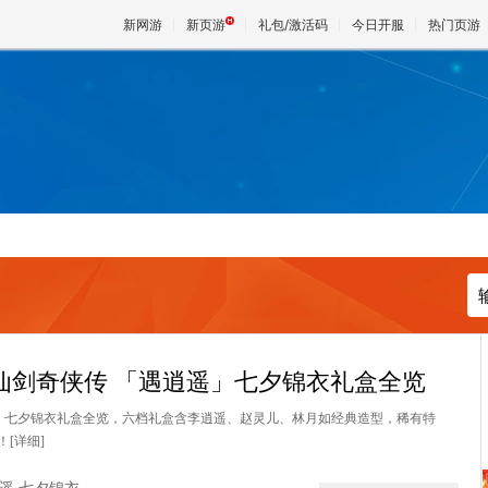
新网游
新页游
礼包/激活码
今日开服
热门页游
魔兽
天堂
王权与
 仙剑奇侠传 「遇逍遥」七夕锦衣礼盒全览
」七夕锦衣礼盒全览，六档礼盒含李逍遥、赵灵儿、林月如经典造型，稀有特
！
[详细]