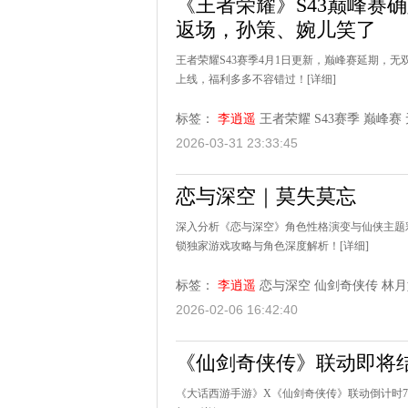
《王者荣耀》S43巅峰赛
返场，孙策、婉儿笑了
王者荣耀S43赛季4月1日更新，巅峰赛延期，
上线，福利多多不容错过！
[详细]
标签：
李逍遥
王者荣耀
S43赛季
巅峰赛
2026-03-31 23:33:45
恋与深空｜莫失莫忘
深入分析《恋与深空》角色性格演变与仙侠主题
锁独家游戏攻略与角色深度解析！
[详细]
标签：
李逍遥
恋与深空
仙剑奇侠传
林月
2026-02-06 16:42:40
《仙剑奇侠传》联动即将
《大话西游手游》X《仙剑奇侠传》联动倒计时