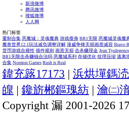
新浪微博
腾讯微博
搜狐微博
人人网
热门标签
重制合集
恶魔城：灵魂魔典
游戏瘦身
BR1无限
恶魔城灵魂魔
魔兽世界12.1玩法减负调整详解
漫威争锋无损画质减容
Bravo 
货币游戏合规性
插件规则
画质无损
击杀赚现金
Jean Tyulegeno
BR1无限击杀赚钱合法吗
恶魔城系列
存储优化
纹理压缩
逃离
合集
Nomion Games
Rush is Real
鍏充簬17173
|
浜烘墠鎷涜
皥
|
鑱旂郴鏂瑰紡
|
瀹㈡湇
Copyright 漏 2001-2026 1717