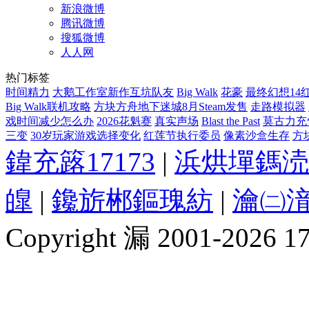
新浪微博
腾讯微博
搜狐微博
人人网
热门标签
时间精力
大鹅工作室新作互坑队友
Big Walk
花豪
最终幻想14
Big Walk联机攻略
方块方舟地下迷城8月Steam发售
走路模拟器
戏时间减少怎么办
2026花魁赛
真实声场
Blast the Past
莫古力充
三变
30岁玩家游戏选择变化
红莲节执行委员
像素沙盒生存
方
鍏充簬17173
|
浜烘墠鎷涜
皥
|
鑱旂郴鏂瑰紡
|
瀹㈡湇
Copyright 漏 2001-2026 1717