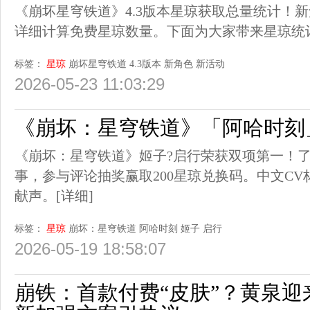
《崩坏星穹铁道》4.3版本星琼获取总量统计！
详细计算免费星琼数量。下面为大家带来星琼统
标签：
星琼
崩坏星穹铁道
4.3版本
新角色
新活动
2026-05-23 11:03:29
《崩坏：星穹铁道》「阿哈时刻」
《崩坏：星穹铁道》姬子?启行荣获双项第一！
事，参与评论抽奖赢取200星琼兑换码。中文CV
献声。
[详细]
标签：
星琼
崩坏：星穹铁道
阿哈时刻
姬子
启行
2026-05-19 18:58:07
崩铁：首款付费“皮肤”？黄泉