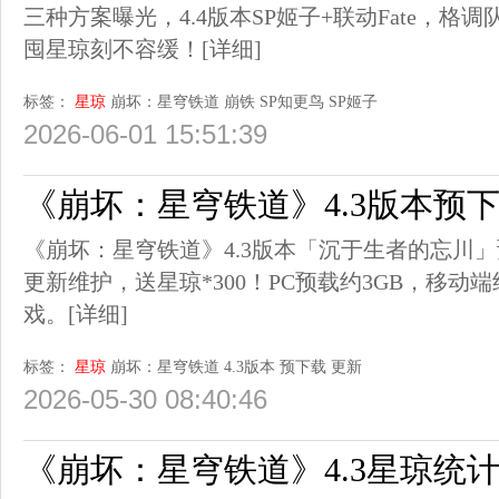
三种方案曝光，4.4版本SP姬子+联动Fate，
囤星琼刻不容缓！
[详细]
标签：
星琼
崩坏：星穹铁道
崩铁
SP知更鸟
SP姬子
2026-06-01 15:51:39
《崩坏：星穹铁道》4.3版本预
《崩坏：星穹铁道》4.3版本「沉于生者的忘川」预
更新维护，送星琼*300！PC预载约3GB，移动端
戏。
[详细]
标签：
星琼
崩坏：星穹铁道
4.3版本
预下载
更新
2026-05-30 08:40:46
《崩坏：星穹铁道》4.3星琼统