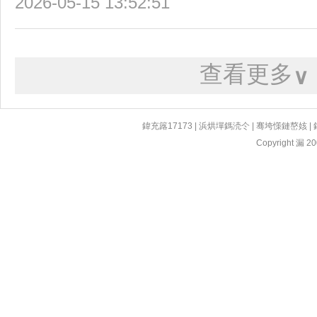
2026-05-15 13:52:51
查看更多
∨
鍏充簬17173
|
浜烘墠鎷涜仒
|
骞垮憡鏈嶅姟
|
Copyright 漏 200