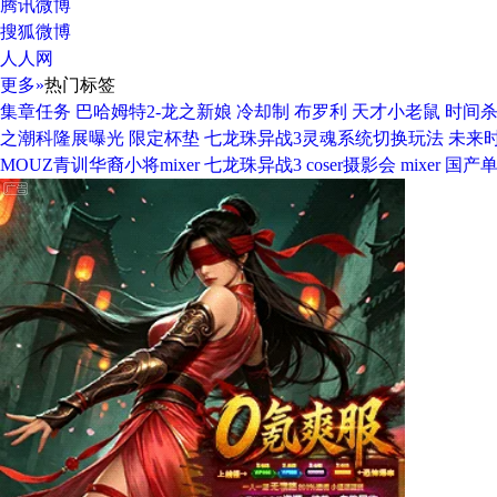
腾讯微博
搜狐微博
人人网
更多»
热门标签
集章任务
巴哈姆特2-龙之新娘
冷却制
布罗利
天才小老鼠
时间
之潮科隆展曝光
限定杯垫
七龙珠异战3灵魂系统切换玩法
未来
MOUZ青训华裔小将mixer
七龙珠异战3
coser摄影会
mixer
国产