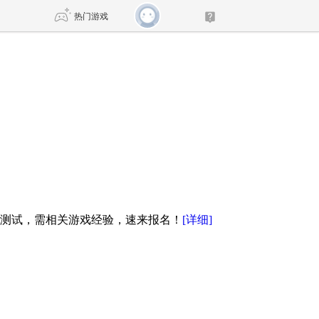
热门游戏
DNF
传奇4
剑网3旗舰版
新天龙八部
自由
诛仙世界
新仙侠5
时测试，需相关游戏经验，速来报名！
[详细]