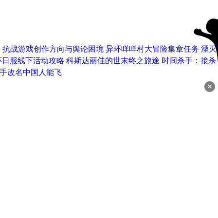
会
抗战游戏创作方向与舆论困境
异环咩咩村大冒险集章任务
湮灭
环日服线下活动攻略
科斯达丽佳的世末终之旅途
时间杀手：接杀
选手改名中国人能飞
×