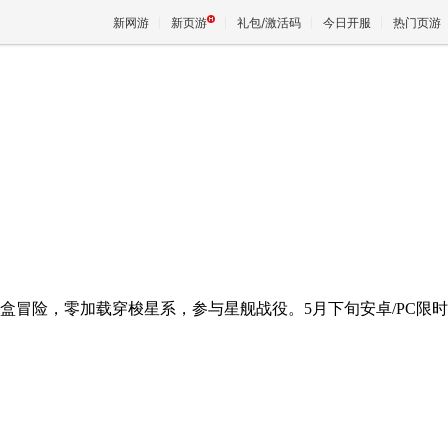
新网游
新页游
礼包/激活码
今日开服
热门页游
魔兽
天堂
王权与
盒冒险，零加载穿梭星系，参与星舰战役。5月下旬安卓/PC限