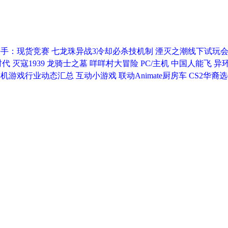
杀手：现货竞赛
七龙珠异战3冷却必杀技机制
湮灭之潮线下试玩
时代
灭寇1939
龙骑士之墓
咩咩村大冒险
PC/主机
中国人能飞
异
单机游戏行业动态汇总
互动小游戏
联动Animate厨房车
CS2华裔