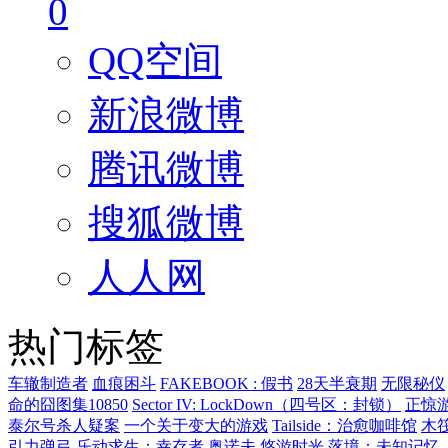
0
QQ空间
新浪微博
腾讯微博
搜狐微博
人人网
热门标签
车辙制造者
血痕困斗
FAKEBOOK : 假书
28天半衰期
无限秘仪
命的囧图集10850
Sector IV: LockDown（四号区：封锁）
正惊
泰尔号杀人疑案
一个关于变大的游戏
Tailside：治愈咖啡馆
木
引力弹弓
乐动求生：幸存者
奥诺夫
悠游时光
落境：未知记忆