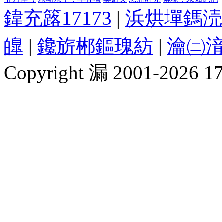
鍏充簬17173
|
浜烘墠鎷涜
皥
|
鑱旂郴鏂瑰紡
|
瀹㈡湇
Copyright 漏 2001-2026 1717