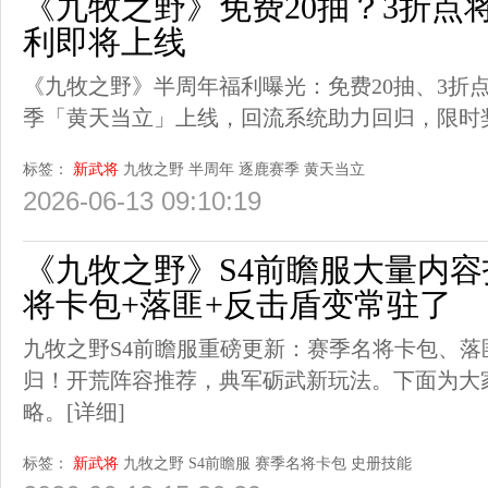
《九牧之野》免费20抽？3折点
利即将上线
《九牧之野》半周年福利曝光：免费20抽、3折
季「黄天当立」上线，回流系统助力回归，限时
标签：
新武将
九牧之野
半周年
逐鹿赛季
黄天当立
2026-06-13 09:10:19
《九牧之野》S4前瞻服大量内
将卡包+落匪+反击盾变常驻了
九牧之野S4前瞻服重磅更新：赛季名将卡包、
归！开荒阵容推荐，典军砺武新玩法。下面为大
略。
[详细]
标签：
新武将
九牧之野
S4前瞻服
赛季名将卡包
史册技能