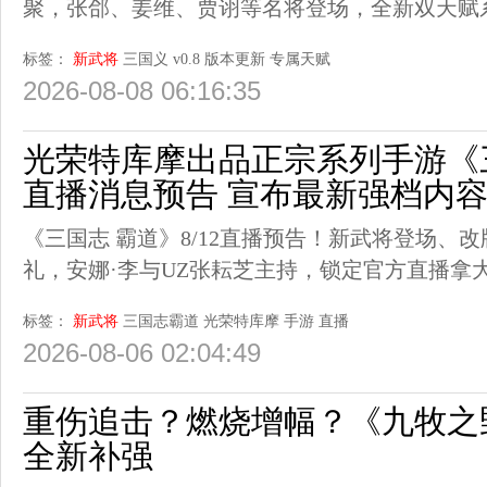
聚，张郃、姜维、贾诩等名将登场，全新双天赋
标签：
新武将
三国义
v0.8
版本更新
专属天赋
2026-08-08 06:16:35
光荣特库摩出品正宗系列手游《三国
直播消息预告 宣布最新强档内
《三国志 霸道》8/12直播预告！新武将登场、
礼，安娜·李与UZ张耘芝主持，锁定官方直播拿
标签：
新武将
三国志霸道
光荣特库摩
手游
直播
2026-08-06 02:04:49
重伤追击？燃烧增幅？《九牧之
全新补强