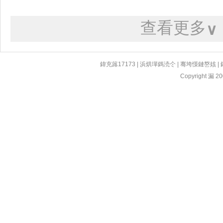
查看更多
∨
鍏充簬17173
|
浜烘墠鎷涜仒
|
骞垮憡鏈嶅姟
|
Copyright 漏 200