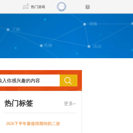
热门游戏
DNF
传奇4
剑网3旗舰版
新天龙八部
自由
诛仙世界
新仙侠5
热门标签
更多»
2026下半年最值得期待的二游