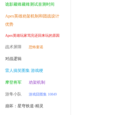
诡影藏锋藏锋测试首测时间
Apex英雄劝架机制和团战设计
优势
Apex英雄玩家骂完还回来玩的原因
战术屏障
恐怖童谣
对战逻辑
雷人搞笑图集 游戏梗
摩登将军
劝架机制
游隼小队
游戏囧图集 10849
崩坏：星穹铁道·精灵