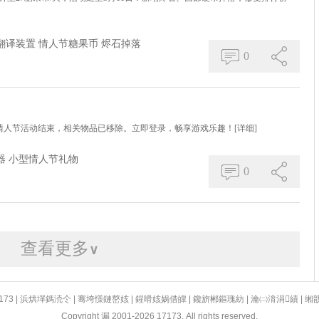
翻译装置
情人节糖果币
烬石掉落
0
放！情人节活动结束，相关物品已移除。立即登录，畅享游戏乐趣！
[详细]
器
小型情人节礼物
0
查看更多
∨
173
|
浜烘墠鎷涜仒
|
骞垮憡鏈嶅姟
|
鍟嗗姟娲借皥
|
鑱旂郴鏂瑰紡
|
瀹㈡湇涓績
|
缃
Copyright 漏 2001-2026 17173. All rights reserved.