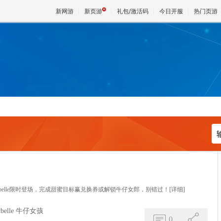
新网游
新页游
礼包/激活码
今日开服
热门页游
魔兽
天堂
王权与
rybelle限时登场，完成甜蜜目标赢兑换券或解锁牛仔女郎，别错过！
[详细]
belle
牛仔女孩
0