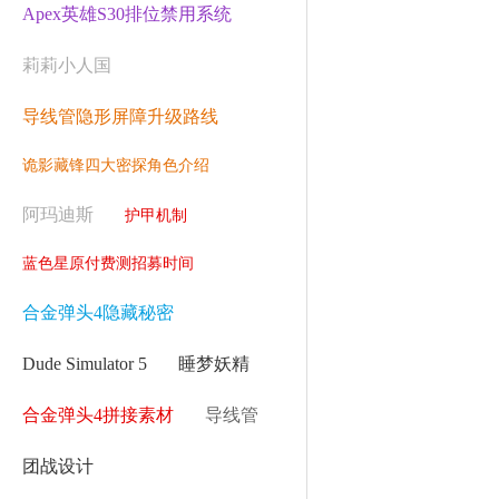
Apex英雄S30排位禁用系统
莉莉小人国
导线管隐形屏障升级路线
诡影藏锋四大密探角色介绍
阿玛迪斯
护甲机制
蓝色星原付费测招募时间
合金弹头4隐藏秘密
Dude Simulator 5
睡梦妖精
合金弹头4拼接素材
导线管
团战设计