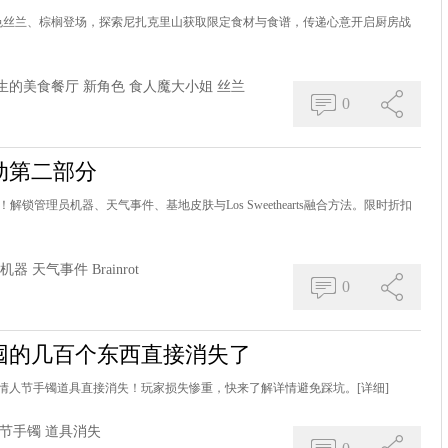
角色丝兰、棕榈登场，探索尼扎克里山获取限定食材与食谱，传递心意开启厨房战
生的美食餐厅
新角色
食人魔大小姐
丝兰
0
动第二部分
分攻略！解锁管理员机器、天气事件、基地皮肤与Los Sweethearts融合方法。限时折扣
机器
天气事件
Brainrot
0
囤的几百个东西直接消失了
情人节手镯道具直接消失！玩家损失惨重，快来了解详情避免踩坑。
[详细]
节手镯
道具消失