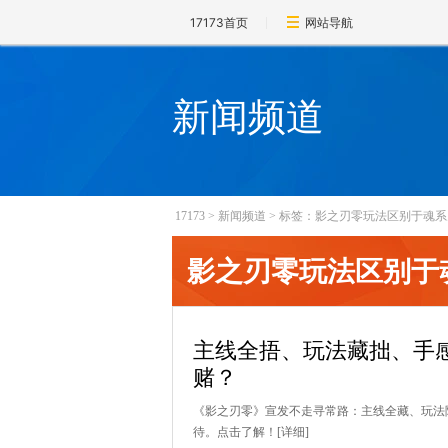
17173首页
网站导航
新闻频道
17173
>
新闻频道
>
标签：影之刃零玩法区别于魂系
影之刃零玩法区别于
主线全捂、玩法藏拙、手
赌？
《影之刃零》宣发不走寻常路：主线全藏、玩法
待。点击了解！
[详细]