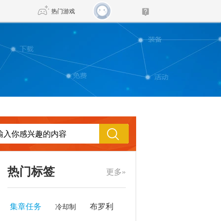
热门游戏
DNF
传奇4
剑网3旗舰版
新天龙八部
自由
诛仙世界
新仙侠5
热门标签
更多»
集章任务
布罗利
冷却制