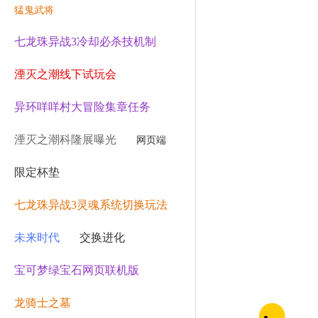
猛鬼武将
七龙珠异战3冷却必杀技机制
湮灭之潮线下试玩会
异环咩咩村大冒险集章任务
湮灭之潮科隆展曝光
网页端
限定杯垫
七龙珠异战3灵魂系统切换玩法
未来时代
交换进化
宝可梦绿宝石网页联机版
龙骑士之墓