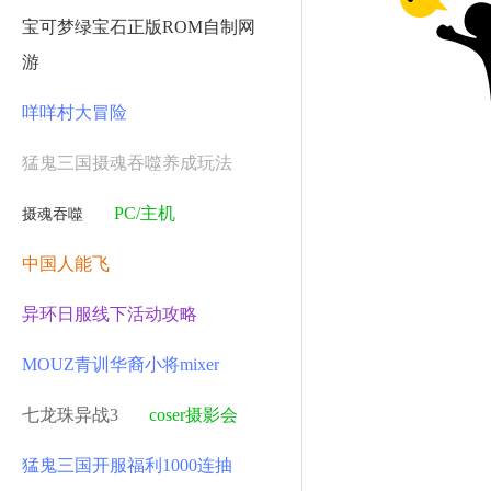
宝可梦绿宝石正版ROM自制网
游
咩咩村大冒险
猛鬼三国摄魂吞噬养成玩法
PC/主机
摄魂吞噬
中国人能飞
异环日服线下活动攻略
MOUZ青训华裔小将mixer
七龙珠异战3
coser摄影会
猛鬼三国开服福利1000连抽