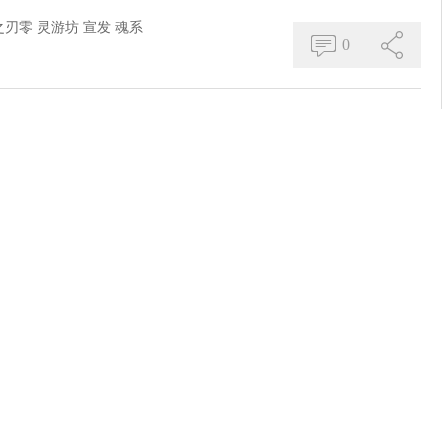
之刃零
灵游坊
宣发
魂系
0