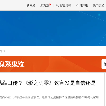
新网游
新页游
礼包/激活码
今日开服
热门页游
魔兽
天堂
鬼泣
王权与
魂系鬼泣
感靠口传？《影之刃零》这宣发是自信还是
隐而不宣，只靠战斗画面引热议。是自信还是赌博？深度解析独特策略与玩家期