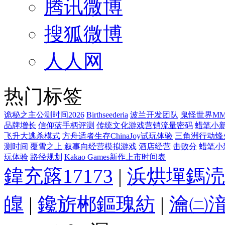
腾讯微博
搜狐微博
人人网
热门标签
诡秘之主公测时间2026
Birthseederia
波兰开发团队
鬼怪世界MM
品牌增长
信仰蓝手柄评测
传统文化游戏营销流量密码
蜡笔小
飞升大逃杀模式
方舟适者生存ChinaJoy试玩体验
三角洲行动烽
测时间
覆雪之上 叙事向经营模拟游戏
酒店经营
击败分
蜡笔小
玩体验
路径规划
Kakao Games新作上市时间表
鍏充簬17173
|
浜烘墠鎷涜
皥
|
鑱旂郴鏂瑰紡
|
瀹㈡湇