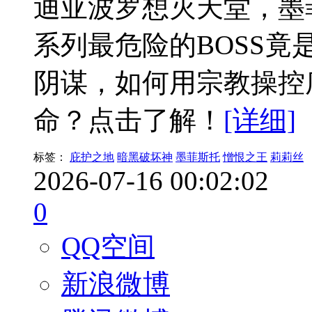
迪亚波罗想灭天堂，墨
系列最危险的BOSS竟
阴谋，如何用宗教操控
命？点击了解！
[详细]
标签：
庇护之地
暗黑破坏神
墨菲斯托
憎恨之王
莉莉丝
2026-07-16 00:02:02
0
QQ空间
新浪微博