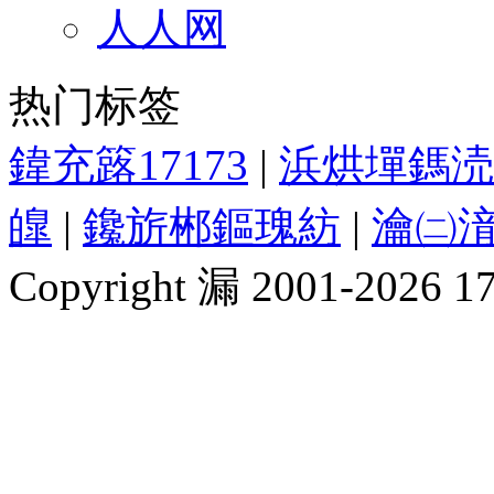
人人网
热门标签
鍏充簬17173
|
浜烘墠鎷涜
皥
|
鑱旂郴鏂瑰紡
|
瀹㈡湇
Copyright 漏 2001-2026 1717