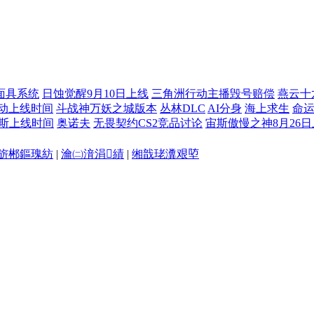
面具系统
日蚀觉醒9月10日上线
三角洲行动主播毁号赔偿
燕云十
动上线时间
斗战神万妖之城版本
丛林DLC
AI分身
海上求生
命运
斯上线时间
奥诺夫
无畏契约CS2竞品讨论
宙斯傲慢之神8月26
旂郴鏂瑰紡
|
瀹㈡湇涓績
|
缃戠珯瀵艰埅