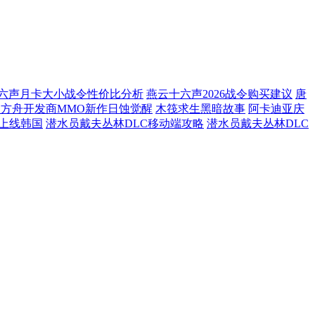
六声月卡大小战令性价比分析
燕云十六声2026战令购买建议
唐
方舟开发商MMO新作日蚀觉醒
木筏求生黑暗故事
阿卡迪亚庆
日上线韩国
潜水员戴夫丛林DLC移动端攻略
潜水员戴夫丛林DLC