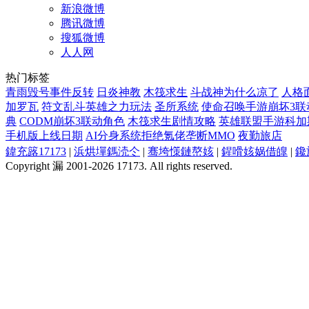
新浪微博
腾讯微博
搜狐微博
人人网
热门标签
青雨毁号事件反转
日炎神教
木筏求生
斗战神为什么凉了
人格
加罗瓦
符文乱斗英雄之力玩法
圣所系统
使命召唤手游崩坏3联
典
CODM崩坏3联动角色
木筏求生剧情攻略
英雄联盟手游科加
手机版上线日期
AI分身系统拒绝氪佬垄断MMO
夜勤旅店
鍏充簬17173
|
浜烘墠鎷涜仒
|
骞垮憡鏈嶅姟
|
鍟嗗姟娲借皥
|
鑱
Copyright 漏 2001-2026 17173. All rights reserved.