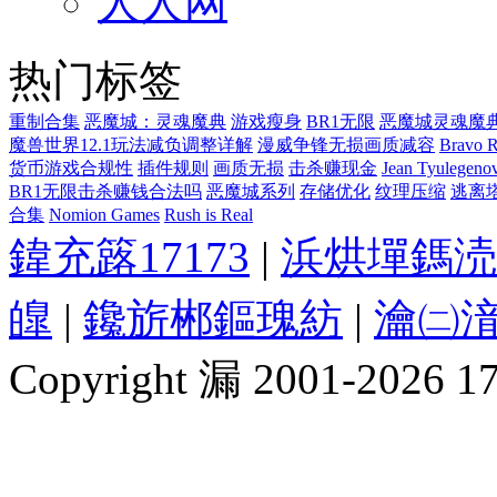
人人网
热门标签
重制合集
恶魔城：灵魂魔典
游戏瘦身
BR1无限
恶魔城灵魂魔
魔兽世界12.1玩法减负调整详解
漫威争锋无损画质减容
Bravo 
货币游戏合规性
插件规则
画质无损
击杀赚现金
Jean Tyulegeno
BR1无限击杀赚钱合法吗
恶魔城系列
存储优化
纹理压缩
逃离
合集
Nomion Games
Rush is Real
鍏充簬17173
|
浜烘墠鎷涜
皥
|
鑱旂郴鏂瑰紡
|
瀹㈡湇
Copyright 漏 2001-2026 1717