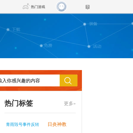
热门游戏
DNF
传奇4
剑网3旗舰版
新天龙八部
自由
诛仙世界
新仙侠5
热门标签
更多»
日炎神教
青雨毁号事件反转