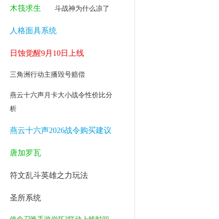
木筏求生
斗战神为什么凉了
人格面具系统
日蚀觉醒9月10日上线
三角洲行动主播毁号赔偿
燕云十六声月卡大小战令性价比分
析
燕云十六声2026战令购买建议
唐加罗瓦
符文乱斗英雄之力玩法
圣所系统