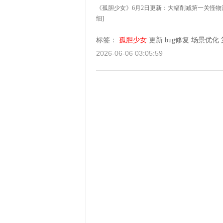
《孤胆少女》6月2日更新：大幅削减第一关怪物
细]
标签：
孤胆少女
更新
bug修复
场景优化
2026-06-06 03:05:59