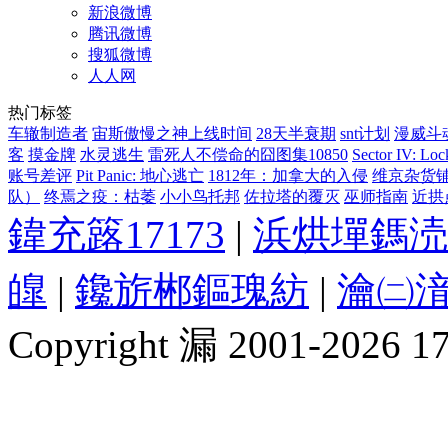
新浪微博
腾讯微博
搜狐微博
人人网
热门标签
车辙制造者
宙斯傲慢之神上线时间
28天半衰期
snt计划
漫威斗
客
摸金牌
水灵逃生
雷死人不偿命的囧图集10850
Sector IV
账号差评
Pit Panic: 地心逃亡
1812年：加拿大的入侵
维京杂货
队）
终焉之疫：枯萎
小小鸟托邦
佐拉塔的覆灭
巫师指南
近拱
鍏充簬17173
|
浜烘墠鎷涜
皥
|
鑱旂郴鏂瑰紡
|
瀹㈡湇
Copyright 漏 2001-2026 1717