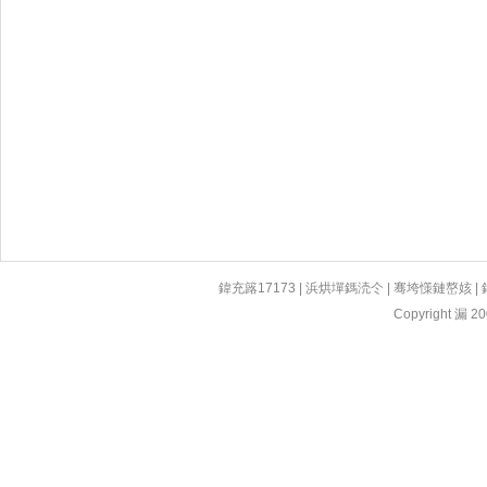
鍏充簬17173
|
浜烘墠鎷涜仒
|
骞垮憡鏈嶅姟
|
Copyright 漏 200