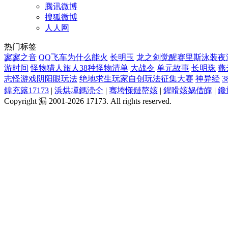
腾讯微博
搜狐微博
人人网
热门标签
寥寥之音
QQ飞车为什么能火
长明玉
龙之剑觉醒赛里斯泳装夜
游时间
怪物猎人旅人38种怪物清单
大战令
单元故事
长明珠
燕
志怪游戏阴阳眼玩法
绝地求生玩家自创玩法征集大赛
神异经
鍏充簬17173
|
浜烘墠鎷涜仒
|
骞垮憡鏈嶅姟
|
鍟嗗姟娲借皥
|
鑱
Copyright 漏 2001-2026 17173. All rights reserved.