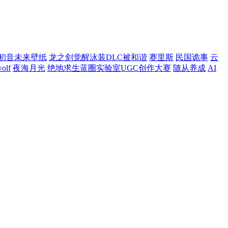
初音未来壁纸
龙之剑觉醒泳装DLC被和谐
赛里斯
民国诡事
云
olf
夜海月光
绝地求生蓝圈实验室UGC创作大赛
随从养成
AI