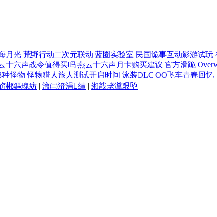
海月光
荒野行动二次元联动
蓝圈实验室
民国诡事互动影游试玩
云十六声战令值得买吗
燕云十六声月卡购买建议
官方滑跪
Overw
38种怪物
怪物猎人旅人测试开启时间
泳装DLC
QQ飞车青春回忆
旂郴鏂瑰紡
|
瀹㈡湇涓績
|
缃戠珯瀵艰埅