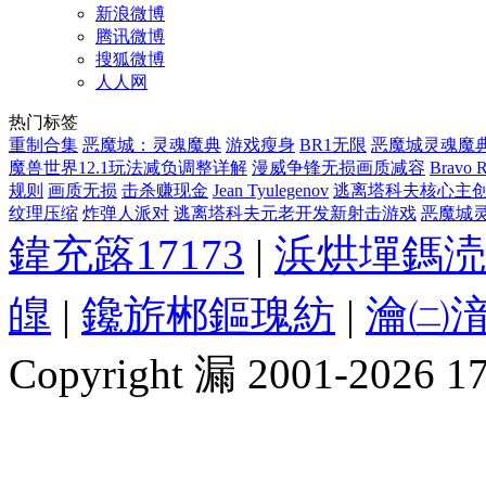
新浪微博
腾讯微博
搜狐微博
人人网
热门标签
重制合集
恶魔城：灵魂魔典
游戏瘦身
BR1无限
恶魔城灵魂魔
魔兽世界12.1玩法减负调整详解
漫威争锋无损画质减容
Bravo 
规则
画质无损
击杀赚现金
Jean Tyulegenov
逃离塔科夫核心主创离职新
纹理压缩
炸弹人派对
逃离塔科夫元老开发新射击游戏
恶魔城灵魂
鍏充簬17173
|
浜烘墠鎷涜
皥
|
鑱旂郴鏂瑰紡
|
瀹㈡湇
Copyright 漏 2001-2026 1717