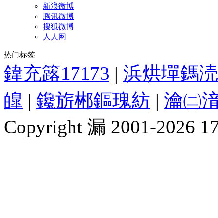
新浪微博
腾讯微博
搜狐微博
人人网
热门标签
鍏充簬17173
|
浜烘墠鎷涜
皥
|
鑱旂郴鏂瑰紡
|
瀹㈡湇
Copyright 漏 2001-2026 1717