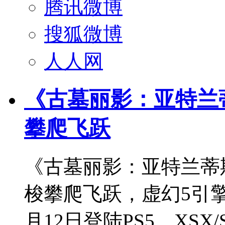
腾讯微博
搜狐微博
人人网
《古墓丽影：亚特兰
攀爬飞跃
《古墓丽影：亚特兰蒂
梭攀爬飞跃，虚幻5引擎
月12日登陆PS5、XSX/