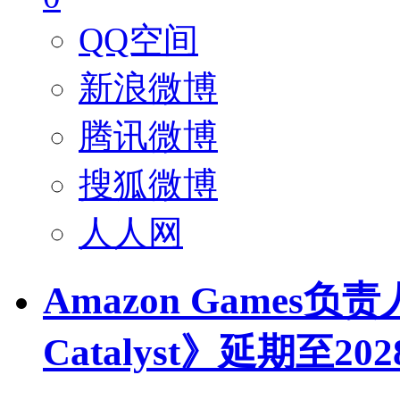
QQ空间
新浪微博
腾讯微博
搜狐微博
人人网
Amazon Games负责
Catalyst》延期至20