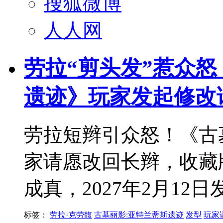
搜狐微博
人人网
劳拉“剪头发”惹众
遗迹》玩家发起修改
劳拉短辫引众怒！《古
家请愿改回长辫，收藏
成真，2027年2月12日
标签：
劳拉·克劳馥
古墓丽影:亚特兰蒂斯遗迹
发型
玩家