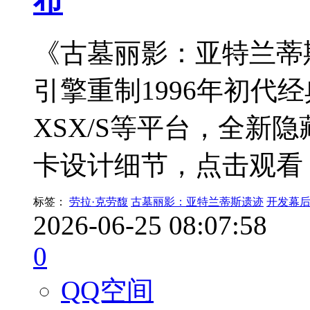
布
《古墓丽影：亚特兰蒂
引擎重制1996年初代经典
XSX/S等平台，全新
卡设计细节，点击观看
标签：
劳拉·克劳馥
古墓丽影：亚特兰蒂斯遗迹
开发幕
2026-06-25 08:07:58
0
QQ空间