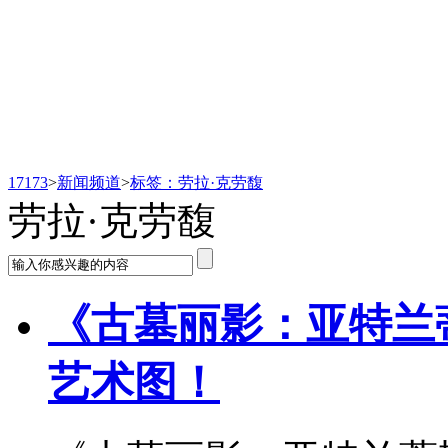
新闻频道
17173
>
新闻频道
>
标签：劳拉·克劳馥
劳拉·克劳馥
《古墓丽影：亚特兰
艺术图！