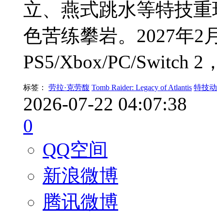
立、燕式跳水等特技重现，演员
色苦练攀岩。2027年2
PS5/Xbox/PC/Switch
标签：
劳拉·克劳馥
Tomb Raider: Legacy of Atlantis
特技动
2026-07-22 04:07:38
0
QQ空间
新浪微博
腾讯微博