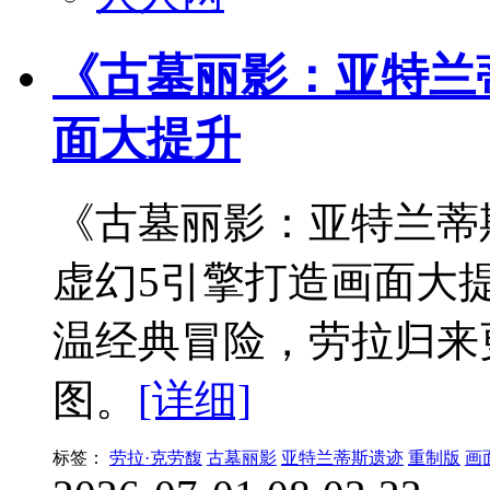
《古墓丽影：亚特兰
面大提升
《古墓丽影：亚特兰蒂
虚幻5引擎打造画面大提
温经典冒险，劳拉归来
图。
[详细]
标签：
劳拉·克劳馥
古墓丽影
亚特兰蒂斯遗迹
重制版
画