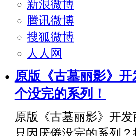
新浪微博
腾讯微博
搜狐微博
人人网
原版《古墓丽影》开
个没完的系列！
原版《古墓丽影》开发商C
只因厌倦没完的系列？