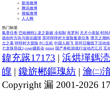
新浪微博
腾讯微博
搜狐微博
人人网
热门标签
集章任务
巴哈姆特2-龙之新娘
冷却制
布罗利
天才小老鼠
时间
戏创作方向与舆论困境
异环咩咩村大冒险集章任务
湮灭之潮科
士之墓
咩咩村大冒险
PC/主机
中国人能飞
异环日服线下活动攻
七龙珠异战3
coser摄影会
mixer
国产单机游戏行业动态汇总
互
鍏充簬17173
|
浜烘墠鎷涜
皥
|
鑱旂郴鏂瑰紡
|
瀹㈡湇
Copyright 漏 2001-2026 1717