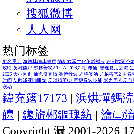
搜狐微博
人人网
热门标签
更名重启
海德林咖啡餐厅
随机武器生化英雄模式
古剑武阳茶
攻略
英雄僵尸
超越善恶2 TGA 2026亮相
诛仙2碧瑶复活之谜
2026
天枢问剑
仙诡修真版
赛博音波
碧瑶复活
超越善恶2 更名
时间
艾欧泽亚咖啡馆
反恐精英OL赛博音波技能
影之刃零反向
联动
鍏充簬17173
|
浜烘墠鎷涜
皥
|
鑱旂郴鏂瑰紡
|
瀹㈡湇
Copyright 漏 2001-2026 1717