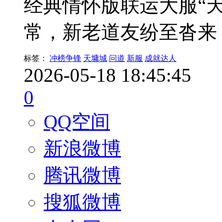
经典情怀版联运大服“
常，新老道友纷至沓来
标签：
冲榜争锋
天墉城
问道
新服
成就达人
2026-05-18 18:45:45
0
QQ空间
新浪微博
腾讯微博
搜狐微博