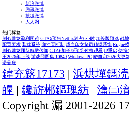
新浪微博
腾讯微博
搜狐微博
人人网
热门标签
剑心雕龙盈利困难
GTA6预告Netflix独占6小时
加长版预览
战地
配置要求
装载系统
弹性买断制
嗜血印女祭司触摸系统
Rogue
剑心雕龙团队解散传闻
GTA6加长版预览付费观看
IP重启
便携
王2026年上线
游戏囧图集 10849
Windows PC
嗜血印2026大更
诺曼底
鍏充簬17173
|
浜烘墠鎷涜
皥
|
鑱旂郴鏂瑰紡
|
瀹㈡湇
Copyright 漏 2001-2026 1717