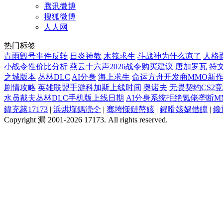
腾讯微博
搜狐微博
人人网
热门标签
青雨毁号事件反转
日炎神教
木筏求生
斗战神为什么凉了
人格
小战令性价比分析
燕云十六声2026战令购买建议
唐加罗瓦
符
之城版本
丛林DLC
AI分身
海上求生
命运方舟开发商MMO新
剧情攻略
英雄联盟手游科加斯上线时间
奥诺夫
无畏契约CS2
水员戴夫丛林DLC手机版上线日期
AI分身系统拒绝氪佬垄断M
鍏充簬17173
|
浜烘墠鎷涜仒
|
骞垮憡鏈嶅姟
|
鍟嗗姟娲借皥
|
鑱
Copyright 漏 2001-2026 17173. All rights reserved.