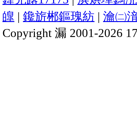
皥
|
鑱旂郴鏂瑰紡
|
瀹㈡湇
Copyright 漏 2001-2026 1717