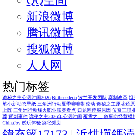
QQ空间
新浪微博
腾讯微博
搜狐微博
人人网
热门标签
诡秘之主公测时间2026
Birthseederia
波兰开发团队
赛制改革
坦
笔小新动态壁纸
三角洲行动夏季赛赛制改动
诡秘之主原著还原
上阵
三角洲行动烽火职业联赛看点
归龙潮停服原因
传奇三职
荐
背刺事件
诡秘之主2026年公测时间
覆雪之上 叙事向经营模
ChinaJoy 试玩体验
路径规划
鍏充簬17173
|
浜烘墠鎷涜