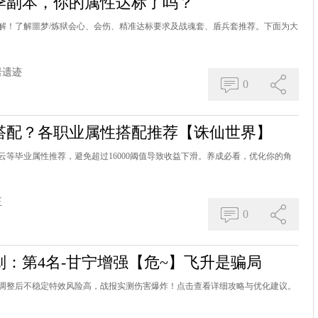
季副本，你的属性达标了吗？
解！了解噩梦/炼狱会心、会伤、精准达标要求及战魂套、盾兵套推荐。下面为大
岩遗迹
0
搭配？各职业属性搭配推荐【诛仙世界】
等毕业属性推荐，避免超过16000阈值导致收益下滑。养成必看，优化你的角
王
0
：第4名-甘宁增强【危~】飞升是骗局
调整后不稳定特效风险高，战报实测伤害爆炸！点击查看详细攻略与优化建议。