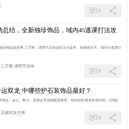
报
0
动总结，全新独珍饰品，域内45逃课打法攻
心独珍饰品赵思青·三尺锋，清明节活动送纹玉代金券、妆饰桃夭夭，域内45逃课打
.三尺锋
清明节活动
0
ries 3: 命运双龙 中哪些护石装饰品最好？
最强护石装饰品！会心、毅力、英雄证等顶级配装推荐，助你轻松通关终局内容。
[详细]
正面对决大师
0