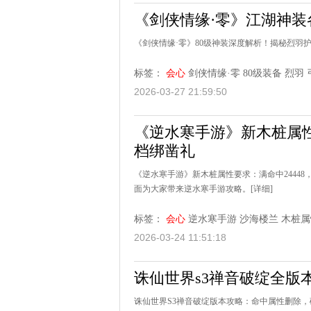
《剑侠情缘·零》江湖神装
《剑侠情缘·零》80级神装深度解析！揭秘烈羽
标签：
会心
剑侠情缘·零
80级装备
烈羽
2026-03-27 21:59:50
《逆水寒手游》新木桩属
档绑凿礼
《逆水寒手游》新木桩属性要求：满命中24448，
面为大家带来逆水寒手游攻略。
[详细]
标签：
会心
逆水寒手游
沙海楼兰
木桩属
2026-03-24 11:51:18
诛仙世界s3禅音破绽全版
诛仙世界S3禅音破绽版本攻略：命中属性删除，破