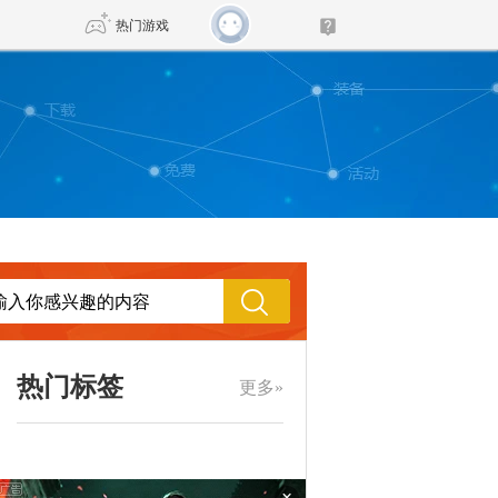
热门游戏
DNF
传奇4
剑网3旗舰版
新天龙八部
自由
诛仙世界
新仙侠5
热门标签
更多»