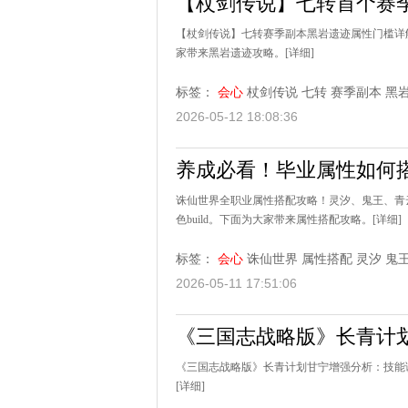
【杖剑传说】七转首个赛
【杖剑传说】七转赛季副本黑岩遗迹属性门槛详
家带来黑岩遗迹攻略。
[详细]
标签：
会心
杖剑传说
七转
赛季副本
黑
2026-05-12 18:08:36
养成必看！毕业属性如何
诛仙世界全职业属性搭配攻略！灵汐、鬼王、青云
色build。下面为大家带来属性搭配攻略。
[详细]
标签：
会心
诛仙世界
属性搭配
灵汐
鬼
2026-05-11 17:51:06
《三国志战略版》长青计划
《三国志战略版》长青计划甘宁增强分析：技能
[详细]