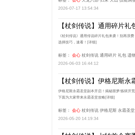
标签：
会心
天龙八部·归来
天山
技能调
2026-07-17 13:54:34
【杖剑传说】通用碎片礼
《杖剑传说》通用传说碎片礼包来袭！别再浪费
选择技巧，速看！
[详细]
标签：
会心
杖剑传说
通用碎片
礼包
遗
2026-06-03 16:44:12
【杖剑传说】伊格尼斯永
伊格尼斯永霜圣堂副本开启！揭秘噩梦/炼狱开荒
下面为大家带来永霜圣堂攻略
[详细]
标签：
会心
杖剑传说
伊格尼斯
永霜圣堂
2026-05-20 14:19:34