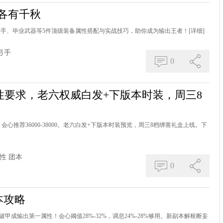
各有千秋
护手、毕业武器等5件顶级装备属性搭配与实战技巧，助你成为输出王者！
[详细]
弓手
0
性要求，老六权威白发+下版本时装，周三8
会心推荐36000-38000。老六白发+下版本时装预览，周三8档绑凿礼盒上线。下
性
团本
0
本攻略
甲成输出第一属性！会心阈值28%-32%，调息24%-28%够用。新副本解枢断妄