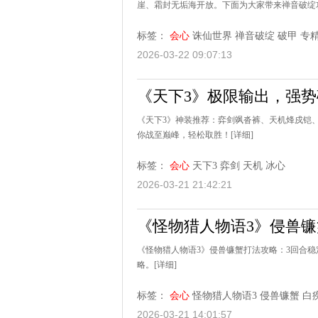
崖、霜封无垢海开放。下面为大家带来禅音破绽
标签：
会心
诛仙世界
禅音破绽
破甲
专
2026-03-22 09:07:13
《天下3》极限输出，强
《天下3》神装推荐：弈剑飒沓裤、天机烽戍铠
你战至巅峰，轻松取胜！
[详细]
标签：
会心
天下3
弈剑
天机
冰心
2026-03-21 21:42:21
《怪物猎人物语3》侵兽镰
《怪物猎人物语3》侵兽镰蟹打法攻略：3回合
略。
[详细]
标签：
会心
怪物猎人物语3
侵兽镰蟹
白
2026-03-21 14:01:57