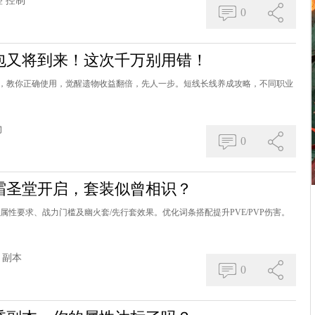
整
控制
0
包又将到来！这次千万别用错！
，教你正确使用，觉醒遗物收益翻倍，先人一步。短线长线养成攻略，不同职业
物
0
霜圣堂开启，套装似曾相识？
属性要求、战力门槛及幽火套/先行套效果。优化词条搭配提升PVE/PVP伤害。
副本
0