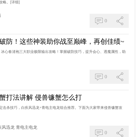
攻略。
[详细]
精
0
势破防！这些神装助你战至巅峰，再创佳绩~
、冰心春渚袍三大职业极限输出攻略！掌握破防技巧，提升会心、透魔属性，助
0
蟹打法讲解 侵兽镰蟹怎么打
稳定击杀技巧，白疾风迅龙+青电主电龙组合推荐。下面为大家带来侵兽镰蟹攻
疾风迅龙
青电主电龙
0