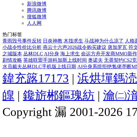
新浪微博
腾讯微博
搜狐微博
人人网
热门标签
青雨毁号事件反转
日炎神教
木筏求生
斗战神为什么凉了
人格
小战令性价比分析
燕云十六声2026战令购买建议
唐加罗瓦
符
之城版本
丛林DLC
AI分身
海上求生
命运方舟开发商MMO新
剧情攻略
英雄联盟手游科加斯上线时间
奥诺夫
无畏契约CS2
水员戴夫丛林DLC手机版上线日期
AI分身系统拒绝氪佬垄断M
鍏充簬17173
|
浜烘墠鎷涜
皥
|
鑱旂郴鏂瑰紡
|
瀹㈡湇
Copyright 漏 2001-2026 1717