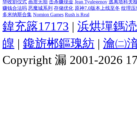
华收割仪式
画质无损
击杀赚现金
Jean Tyulegenov
逃离塔科夫核心主
赚钱合法吗
恶魔城系列
存储优化
原神7.0版本上线至冬
纹理压
多米纳斯合集
Nomion Games
Rush is Real
鍏充簬17173
|
浜烘墠鎷涜
皥
|
鑱旂郴鏂瑰紡
|
瀹㈡湇
Copyright 漏 2001-2026 1717