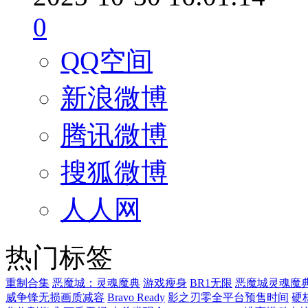
0
QQ空间
新浪微博
腾讯微博
搜狐微博
人人网
热门标签
重制合集
恶魔城：灵魂魔典
游戏瘦身
BR1无限
恶魔城灵魂魔
威争锋无损画质减容
Bravo Ready
影之刃零全平台预售时间
硬