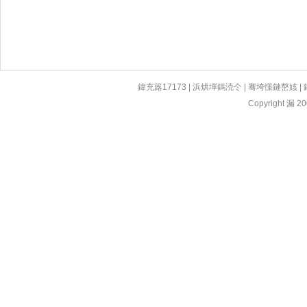
鍏充簬17173
|
浜烘墠鎷涜仒
|
骞垮憡鏈嶅姟
|
Copyright 漏 200