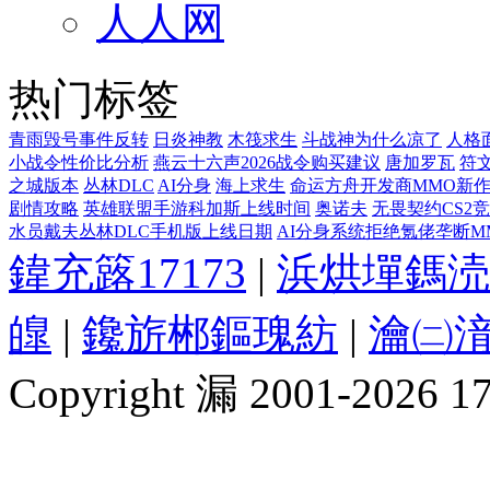
人人网
热门标签
青雨毁号事件反转
日炎神教
木筏求生
斗战神为什么凉了
人格
小战令性价比分析
燕云十六声2026战令购买建议
唐加罗瓦
符
之城版本
丛林DLC
AI分身
海上求生
命运方舟开发商MMO新
剧情攻略
英雄联盟手游科加斯上线时间
奥诺夫
无畏契约CS2
水员戴夫丛林DLC手机版上线日期
AI分身系统拒绝氪佬垄断M
鍏充簬17173
|
浜烘墠鎷涜
皥
|
鑱旂郴鏂瑰紡
|
瀹㈡湇
Copyright 漏 2001-2026 1717