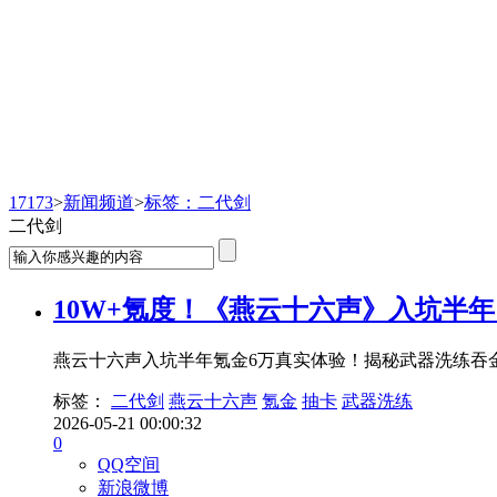
新闻频道
17173
>
新闻频道
>
标签：二代剑
二代剑
10W+氪度！《燕云十六声》入坑半
燕云十六声入坑半年氪金6万真实体验！揭秘武器洗练吞
标签：
二代剑
燕云十六声
氪金
抽卡
武器洗练
2026-05-21 00:00:32
0
QQ空间
新浪微博