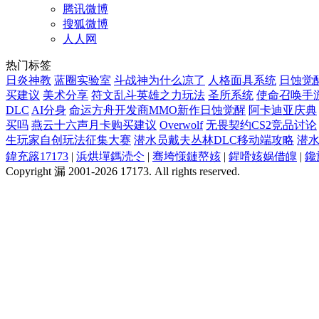
腾讯微博
搜狐微博
人人网
热门标签
日炎神教
蓝圈实验室
斗战神为什么凉了
人格面具系统
日蚀觉醒
买建议
美术分享
符文乱斗英雄之力玩法
圣所系统
使命召唤手
DLC
AI分身
命运方舟开发商MMO新作日蚀觉醒
阿卡迪亚庆典
买吗
燕云十六声月卡购买建议
Overwolf
无畏契约CS2竞品讨论
生玩家自创玩法征集大赛
潜水员戴夫丛林DLC移动端攻略
潜水
鍏充簬17173
|
浜烘墠鎷涜仒
|
骞垮憡鏈嶅姟
|
鍟嗗姟娲借皥
|
鑱
Copyright 漏 2001-2026 17173. All rights reserved.