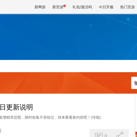
新网游
新页游
礼包/激活码
今日开服
热门页游
魔兽
天堂
王权与
0日更新说明
US新增精美贺图，限时收集不容错过，快来看看新内容吧！
[详细]
图
0