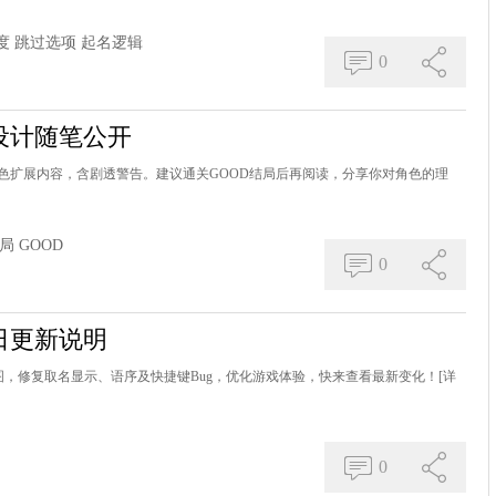
度
跳过选项
起名逻辑
0
设计随笔公开
色扩展内容，含剧透警告。建议通关GOOD结局后再阅读，分享你对角色的理
局
GOOD
0
日更新说明
贺图，修复取名显示、语序及快捷键Bug，优化游戏体验，快来查看最新变化！
[详
0