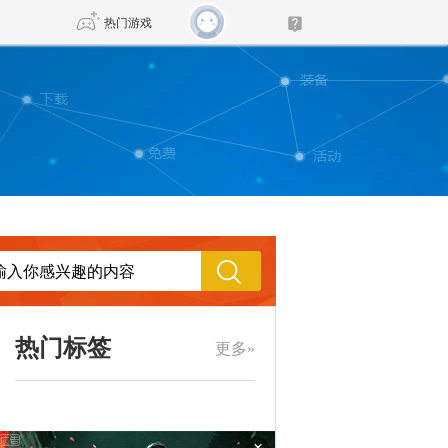
热门游戏
DNF
传奇4
剑网3旗舰版
新天龙八部
自由
诛仙世界
新仙侠5
热门标签
更多»