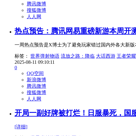
腾讯微博
搜狐微博
人人网
热点预告：腾讯网易重磅新游本周开
一周热点预告是X博士为了避免玩家错过国内外各大新版
标签：
世界弹射物语
流放之路：降临
大话西游
王者荣耀
2025-08-11 09:10:11
0
QQ空间
新浪微博
腾讯微博
搜狐微博
人人网
开局一副好牌被打烂！日服暴死，国
[详细]