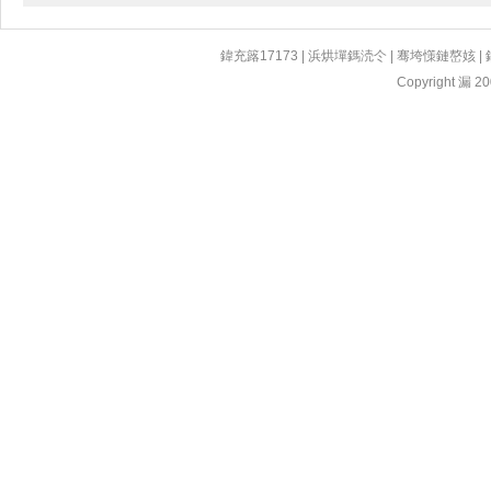
鍏充簬17173
|
浜烘墠鎷涜仒
|
骞垮憡鏈嶅姟
|
Copyright 漏 200