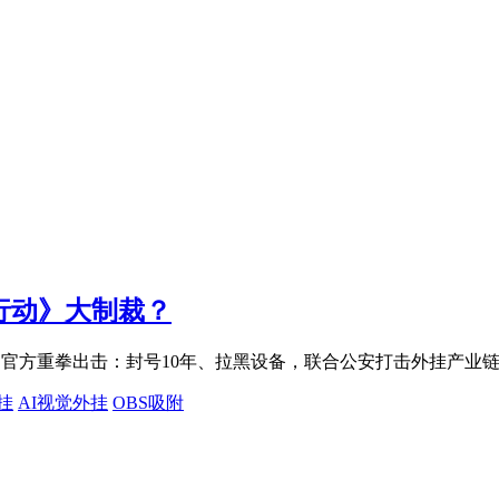
行动》大制裁？
！官方重拳出击：封号10年、拉黑设备，联合公安打击外挂产业
挂
AI视觉外挂
OBS吸附