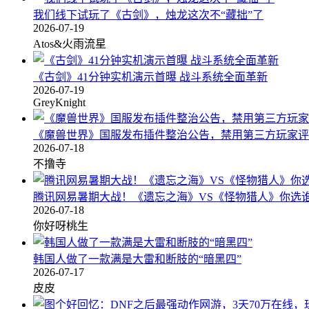
我们线下试玩了《古剑》，烛龙这次不“藏拙”了
2026-07-19
Atos&火雨流星
《古剑》41分钟实机演示首曝 战斗系统全面革新
2026-07-19
GreyKnight
《魔兽世界》国服发布插件整治公告，禁用第三方玩家评
2026-07-18
不撸寺
腾讯网易暑期大战！《遗忘之海》VS《怪物猎人》你选
2026-07-18
你好呀桃生
韩国人做了一款满是大雷和断肢的“暗黑四”
2026-07-17
皮皮