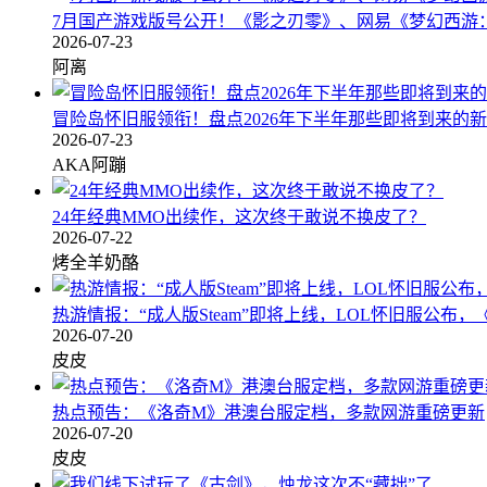
7月国产游戏版号公开！《影之刃零》、网易《梦幻西游：
2026-07-23
阿离
冒险岛怀旧服领衔！盘点2026年下半年那些即将到来的
2026-07-23
AKA阿蹦
24年经典MMO出续作，这次终于敢说不换皮了？
2026-07-22
烤全羊奶酪
热游情报：“成人版Steam”即将上线，LOL怀旧服公布
2026-07-20
皮皮
热点预告：《洛奇M》港澳台服定档，多款网游重磅更新
2026-07-20
皮皮