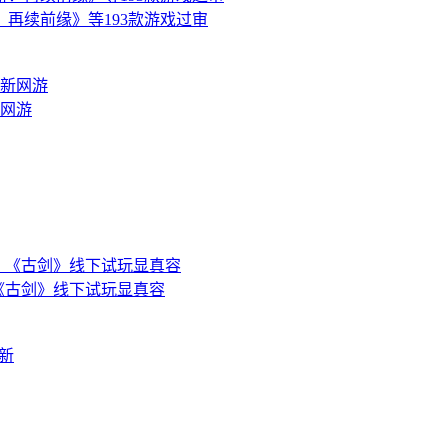
再续前缘》等193款游戏过审
新网游
，《古剑》线下试玩显真容