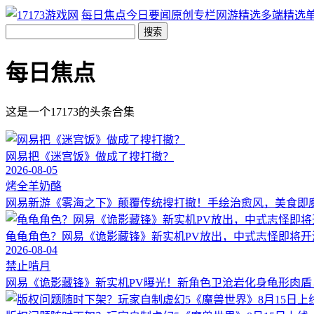
每日焦点
今日要闻
原创专栏
网游精选
多端精选
搜索
每日焦点
这是一个17173的头条合集
网易把《迷宫饭》做成了搜打撤？
2026-08-05
烤全羊奶酪
网易新游《雾海之下》颠覆传统搜打撤！手绘治愈风，美食即魔
龟龟角色？网易《诡影藏锋》新实机PV放出，中式志怪即将开
2026-08-04
禁止啃月
网易《诡影藏锋》新实机PV曝光！新角色卫沧岩化身龟形肉盾