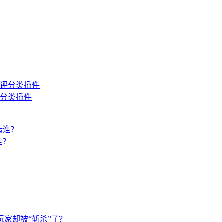
分类插件
谁？