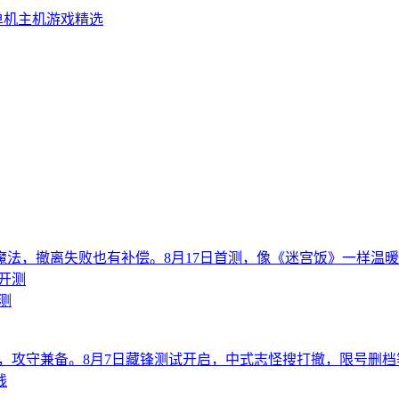
单机主机游戏精选
法，撤离失败也有补偿。8月17日首测，像《迷宫饭》一样温
测
，攻守兼备。8月7日藏锋测试开启，中式志怪搜打撤，限号删档