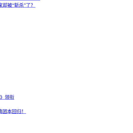
家却被“斩杀”了？
主》领衔
典团本回归！