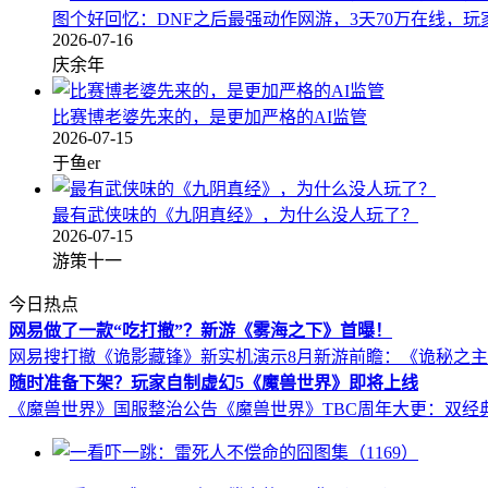
图个好回忆：DNF之后最强动作网游，3天70万在线，玩
2026-07-16
庆余年
比赛博老婆先来的，是更加严格的AI监管
2026-07-15
于鱼er
最有武侠味的《九阴真经》，为什么没人玩了？
2026-07-15
游策十一
今日热点
网易做了一款“吃打撤”？新游《雾海之下》首曝！
网易搜打撤《诡影藏锋》新实机演示
8月新游前瞻：《诡秘之
随时准备下架？玩家自制虚幻5《魔兽世界》即将上线
《魔兽世界》国服整治公告
《魔兽世界》TBC周年大更：双经