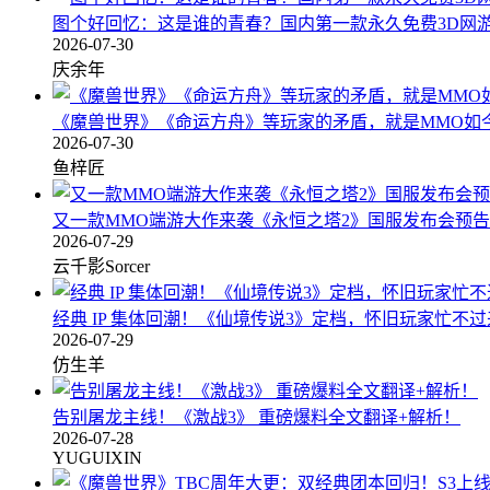
图个好回忆：这是谁的青春？国内第一款永久免费3D网
2026-07-30
庆余年
《魔兽世界》《命运方舟》等玩家的矛盾，就是MMO如
2026-07-30
鱼梓匠
又一款MMO端游大作来袭《永恒之塔2》国服发布会预告
2026-07-29
云千影Sorcer
经典 IP 集体回潮！《仙境传说3》定档，怀旧玩家忙不
2026-07-29
仿生羊
告别屠龙主线！《激战3》 重磅爆料全文翻译+解析！
2026-07-28
YUGUIXIN