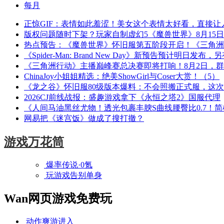
每月
正惊GIF：表情如此羞涩！美女这个表情太好看，直接让
版权问题随时下架？玩家自制虚幻5《魔兽世界》8月15
热点预告：《魔兽世界》怀旧服第五阶段开启！《三角洲
《Spider-Man: Brand New Day》新预告预计明日发
《三角洲行动》主播巅峰赛总决赛即将打响！8月2日，
ChinaJoy小姐姐精选：绝美ShowGirl与Coser大赏！（5）
《龙之谷》怀旧服80级版本爆料：不会照搬正式服，这
2026CJ前线战报：盛趣游戏拿下《永恒之塔2》国服代理
《人间马油黑丝尤物！透光包裹丰腴S曲线腰臀比0.7！
网易把《迷宫饭》做成了搜打撤？
游戏万花筒
爆率传说·0氪
玩游戏告别单身
Wan网页游戏免费玩
动作爽游
进入