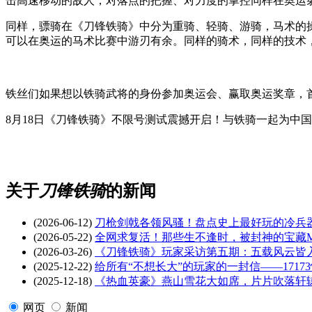
击高速移动的敌人，对落点的把握、对力度的掌控同样在奥运
同样，骠骑在《刀锋铁骑》中分为重骑、轻骑、游骑，马术的
可以在奥运的马术比赛中游刃有余。同样的骑术，同样的技术
铁丝们如果想以铁骑武将的身份参加奥运会、赢取奥运奖章，
8月18日《刀锋铁骑》不限号测试震撼开启！与铁骑一起为中
关于
刀锋铁骑
的新闻
(2026-06-12)
刀枪剑戟各领风骚！盘点史上最好玩的冷兵
(2026-05-22)
全网求复活！那些生不逢时，被封神的宝藏
(2026-03-26)
《刀锋铁骑》玩家采访第五期：五载风云皆
(2025-12-22)
给所有“不想长大”的玩家的一封信——1717
(2025-12-18)
《热血英豪》燕山雪花大如席，片片吹落轩
网页
新闻