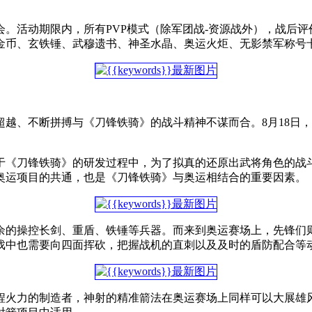
。活动期限内，所有PVP模式（除军团战-资源战外），战后评
金币、玄铁锤、武穆遗书、神圣水晶、奥运火炬、无影禁军称号
越、不断拼搏与《刀锋铁骑》的战斗精神不谋而合。8月18日
于《刀锋铁骑》的研发过程中，为了拟真的还原出武将角色的战
奥运项目的共通，也是《刀锋铁骑》与奥运相结合的重要因素。
余的操控长剑、重盾、铁锤等兵器。而来到奥运赛场上，先锋们
戏中也需要向四面挥砍，把握战机的直刺以及及时的盾防配合等
程火力的制造者，神射的精准箭法在奥运赛场上同样可以大展雄