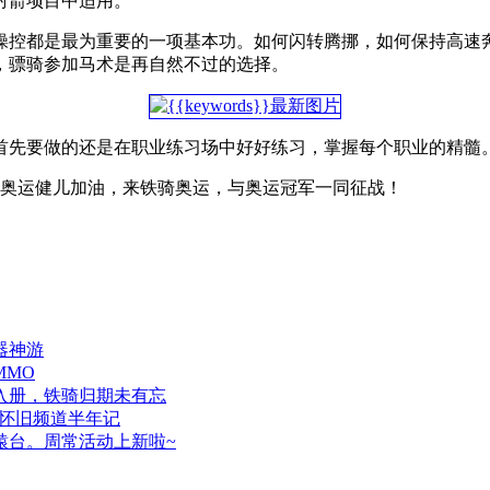
射箭项目中适用。
操控都是最为重要的一项基本功。如何闪转腾挪，如何保持高速
，骠骑参加马术是再自然不过的选择。
首先要做的还是在职业练习场中好好练习，掌握每个职业的精髓
国奥运健儿加油，来铁骑奥运，与奥运冠军一同征战！
器神游
MMO
入册，铁骑归期未有忘
3怀旧频道半年记
辕台。周常活动上新啦~