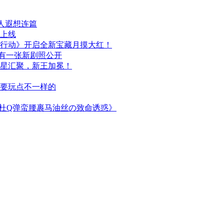
人遐想连篇
日上线
行动》开启全新宝藏月摸大红！
布，另有一张新剧照公开
群星汇聚，新王加冕！
次要玩点不一样的
简杜Q弹蛮腰裹马油丝の致命诱惑》