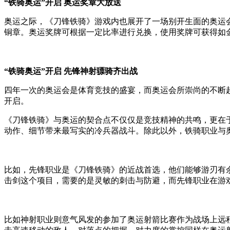
“铁骑奥运”开启 奥运奖章大放送
奥运之际，《刀锋铁骑》游戏内也展开了一场别开生面的奥运会
铜章。奥运奖牌可根据一定比率进行兑换，使用奖牌可获得如
“铁骑奥运”开启 先锋神射骠骑齐出战
四年一次的奥运会是体育竞技的盛宴，而奥运会所崇尚的不断超
开启。
《刀锋铁骑》与奥运的契合点不仅仅是竞技精神的共鸣，更在
动作、细节带来最写实的冷兵器战斗。除此以外，铁骑职业与
比如，先锋职业是《刀锋铁骑》的近战首选，他们能够游刃有
击剑这个项目，需要的是灵敏的刺击与防避，而先锋职业在游
比如神射职业则意气风发的参加了奥运射箭比赛作为战场上远