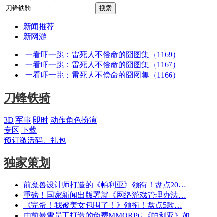
新闻推荐
新网游
一看吓一跳：雷死人不偿命的囧图集（1169）
一看吓一跳：雷死人不偿命的囧图集（1167）
一看吓一跳：雷死人不偿命的囧图集（1166）
刀锋铁骑
3D
军事
即时
动作角色扮演
专区
下载
预订激活码、礼包
独家策划
前魔兽设计师打造的《帕利亚》领衔！盘点20…
重磅！国家新闻出版署就《网络游戏管理办法…
《完蛋！我被美女包围了！》领衔！盘点5款…
由前暴雪员工打造的免费MMORPG《帕利亚》如…