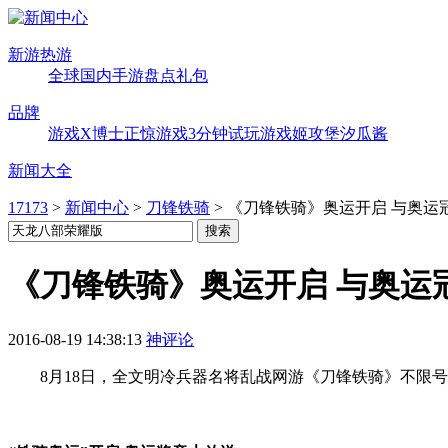
新游热游
全球
国内
手游
盘点
礼包
品牌
游戏X博士
正惊游戏
3分钟试玩
游戏姬攻堡
汐瓜酱
新闻大全
17173
>
新闻中心
>
刀锋铁骑
>
《刀锋铁骑》奥运开启 与奥运
《刀锋铁骑》奥运开启 与奥运
2016-08-19 14:38:13
神评论
8月18日，全文明冷兵器名将乱战网游《刀锋铁骑》不限号