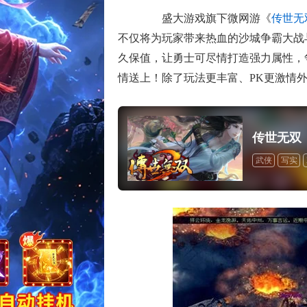
盛大游戏旗下微网游《
传世无
不仅将为玩家带来热血的沙城争霸大战
久保值，让勇士可尽情打造强力属性，
情送上！除了玩法更丰富、PK更激情
传世无双
武侠
写实