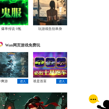
爆率传说·0氪
玩游戏告别单身
Wan网页游戏免费玩
作爽游
谁是首富
进入
进入
×