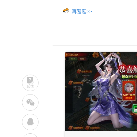
再逛逛>>
反馈
w
q