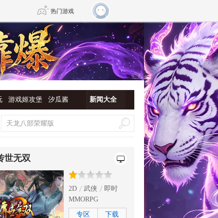
热门游戏
DNF
传奇4
剑网3旗舰版
新天龙八部
玩
游戏姬攻堡
汐瓜酱
新闻大全
自由
诛仙世界
仙剑世界
传世无双
2D
武侠
即时
MMORPG
专区
下载