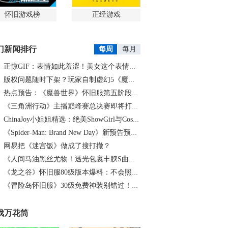
怀旧游戏榜
正经游戏
门新闻排行
每周
每月
正惊GIF：表情如此羞涩！美女这个表情太好看，直接让人遐想连篇
版权问题随时下架？玩家自制虚幻5《魔兽世界》8月15日上线
热点预告：《魔兽世界》怀旧服第五阶段开启！《三角洲行动》开启全新宝藏月摸大红！
《三角洲行动》主播巅峰赛总决赛即将打响！8月2日，群星汇聚，新王加冕！
ChinaJoy小姐姐精选：绝美ShowGirl与Coser大赏！（5）
《Spider-Man: Brand New Day》新预告预计明日发布，另有一张新剧照公开
网易把《迷宫饭》做成了搜打撤？
《人间马油黑丝尤物！透光包裹丰腴S曲线腰臀比0.7！简杜Q弹蛮腰裹马油丝の致命诱惑》
《龙之谷》怀旧服80级版本爆料：不会照搬正式服，这次要玩点不一样的
《冒险岛怀旧服》30级免费神装别错过！新手必看重点攻略
戏万花筒