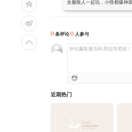
全服散人一起玩，小怪都爆神
z
t
0
0
条评论
人参与
评论赢取激活码/周边等奖励！加群
近期热门