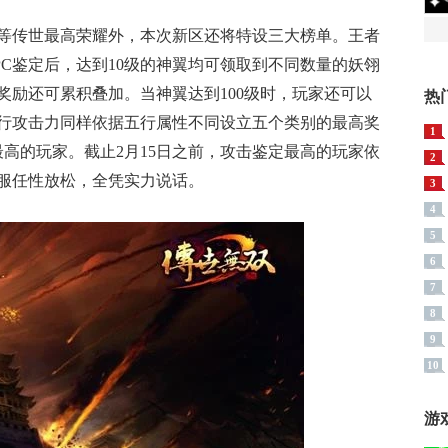
等传世最高荣耀外，本次新区还将特设三大榜单。王者
C鉴定后，达到10级的神翼均可领取到不同数量的妖翎
奖励还可累积叠加。当神翼达到100级时，玩家还可以
热
行攻击力同样依据五行属性不同设立五个类别的最高奖
1
高的玩家。截止2月15日之前，攻击鉴定最高的玩家依
2
衣服任性放松，全凭实力说话。
3
4
5
6
7
8
9
10
游