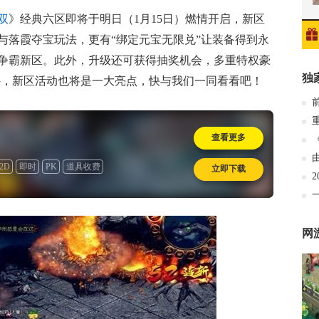
双
》经典六区即将于明日（1月15日）燃情开启，新区
与落霞夺宝玩法，更有“绑定元宝无限兑”让装备得到永
争霸新区。此外，升级还可获得抽奖机会，多重特权豪
独
外，新区活动也将是一大亮点，快与我们一同看看吧！
查看更多
2D
即时
PK
道具收费
立即下载
网