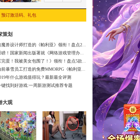
预订激活码、礼包
家策划
前魔兽设计师打造的《帕利亚》领衔！盘点20…
重磅！国家新闻出版署就《网络游戏管理办法…
《完蛋！我被美女包围了！》领衔！盘点5款…
由前暴雪员工打造的免费MMORPG《帕利亚》如…
2019年什么游戏值得玩？最新最全评测
一键找到好游戏:一周新游测试推荐专题
游大观