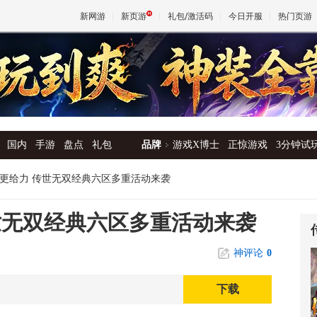
新网游
新页游
礼包/激活码
今日开服
热门页游
魔兽
天堂
国内
手游
盘点
礼包
品牌
游戏X博士
正惊游戏
3分钟试
王权与
更给力 传世无双经典六区多重活动来袭
世无双经典六区多重活动来袭
神评论
0
下载