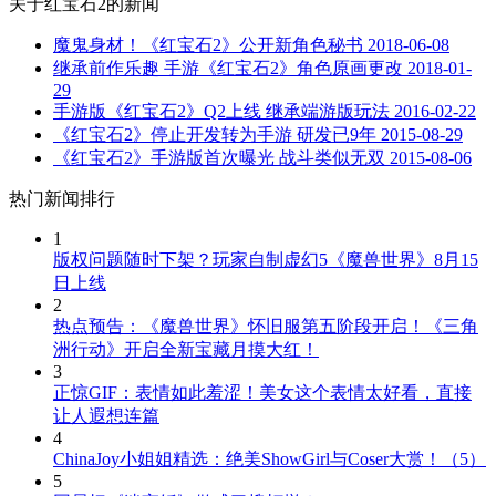
关于
红宝石2
的新闻
魔鬼身材！《红宝石2》公开新角色秘书
2018-06-08
继承前作乐趣 手游《红宝石2》角色原画更改
2018-01-
29
手游版《红宝石2》Q2上线 继承端游版玩法
2016-02-22
《红宝石2》停止开发转为手游 研发已9年
2015-08-29
《红宝石2》手游版首次曝光 战斗类似无双
2015-08-06
热门新闻排行
1
版权问题随时下架？玩家自制虚幻5《魔兽世界》8月15
日上线
2
热点预告：《魔兽世界》怀旧服第五阶段开启！《三角
洲行动》开启全新宝藏月摸大红！
3
正惊GIF：表情如此羞涩！美女这个表情太好看，直接
让人遐想连篇
4
ChinaJoy小姐姐精选：绝美ShowGirl与Coser大赏！（5）
5