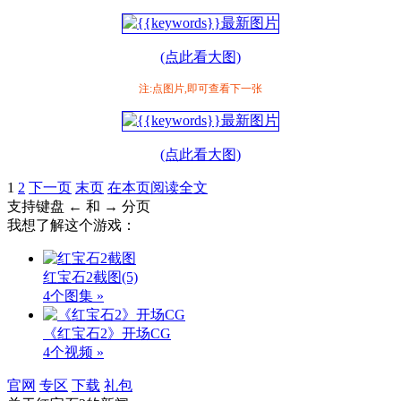
(点此看大图)
注:点图片,即可查看下一张
(点此看大图)
1
2
下一页
末页
在本页阅读全文
支持键盘 ← 和 → 分页
我想了解这个游戏：
红宝石2截图
(5)
4个图集 »
《红宝石2》开场CG
4个视频 »
官网
专区
下载
礼包