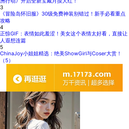
洲行动》开启全新宝藏月摸大红！
3
《冒险岛怀旧服》30级免费神装别错过！新手必看重点
攻略
4
正惊GIF：表情如此羞涩！美女这个表情太好看，直接让
人遐想连篇
5
ChinaJoy小姐姐精选：绝美ShowGirl与Coser大赏！
（5）