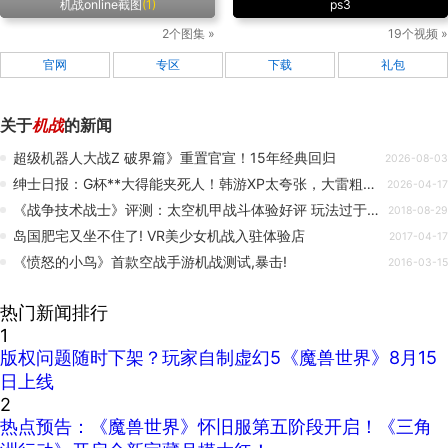
机战online截图
(1)
ps3
2个图集 »
19个视频 »
官网
专区
下载
礼包
关于
机战
的新闻
超级机器人大战Z 破界篇》重置官宣！15年经典回归
2026-08-03
绅士日报：G杯**大得能夹死人！韩游XP太夸张，大雷粗腿肉感拉满
2026-04-17
《战争技术战士》评测：太空机甲战斗体验好评 玩法过于单调
2018-08-29
岛国肥宅又坐不住了! VR美少女机战入驻体验店
2017-04-17
《愤怒的小鸟》首款空战手游机战测试,暴击!
2016-03-15
热门新闻排行
1
版权问题随时下架？玩家自制虚幻5《魔兽世界》8月15
日上线
2
热点预告：《魔兽世界》怀旧服第五阶段开启！《三角