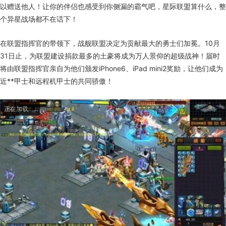
以赠送他人！让你的伴侣也感受到你侧漏的霸气吧，星际联盟算什么，整
个异星战场都不在话下！
在联盟指挥官的带领下，战舰联盟决定为贡献最大的勇士们加冕。10月
31日止，为联盟建设捐款最多的土豪将成为万人景仰的超级战神！届时
将由联盟指挥官亲自为他们颁发iPhone6、iPad mini2奖励，让他们成为
近**甲士和远程机甲士的共同骄傲！
正在加载……