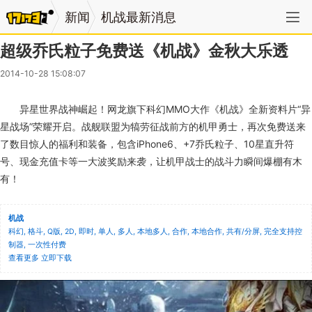
新闻
机战最新消息
超级乔氏粒子免费送《机战》金秋大乐透
2014-10-28 15:08:07
异星世界战神崛起！网龙旗下科幻MMO大作《机战》全新资料片“异
星战场”荣耀开启。战舰联盟为犒劳征战前方的机甲勇士，再次免费送来
了数目惊人的福利和装备，包含iPhone6、+7乔氏粒子、10星直升符
号、现金充值卡等一大波奖励来袭，让机甲战士的战斗力瞬间爆棚有木
有！
机战
科幻, 格斗, Q版, 2D, 即时, 单人, 多人, 本地多人, 合作, 本地合作, 共有/分屏, 完全支持控
制器, 一次性付费
查看更多
立即下载