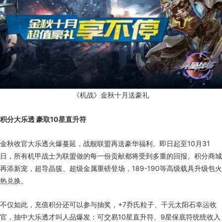
《机战》金秋十月送豪礼
积分大乐透 豪取10星直升符
金秋收官大乐透火爆蔓延，战舰联盟再送豪华福利。即日起至10月31
日，所有机甲战士为联盟做的每一份贡献都将受到多重的回报。积分商城
再添新宠，超导晶簇、超级金属重磅登场，189-190等高级载具升级包火
热兑换。
不仅如此，充值积分还可以参与抽奖，+7乔氏粒子、千元太阳石幸运收
官，抽中大乐透才叫人品爆发：可交易10星直升符、9星保底符统统收入