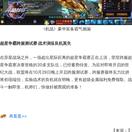
《机战》豪华装备霸气侧漏
超星争霸跨服测试赛 战术演练良机莫失
在异星战场之外，一场超出星际距离的超星争霸赛正在上演，荣登跨服超
星争霸赛决赛资格的30多支队伍，已经蓄势待发。为应对即将开启的世
纪大战，联盟将在10月29日晚上开启跨服测试赛，跨服赛最终实力比拼
将初现端倪，实验战术的良机就在明晚，更有超级金属福利免费领取。战
斗一触即发，机师们，快做好被围观的准备！
再逛逛>>
【来源：】