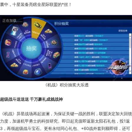
囊中，十星装备亮瞎全星际联盟的*丝！
正在加载……
《机战》积分抽奖大乐透
超级战斗送送送 千万豪礼成就战神
《机战》异星战场再起波澜，为保证关键一战的胜利，联盟决定加大回馈
力度，加速机甲勇士的科技研究。即日起充值即返新太阳石礼包，投1返
3，再领超级战斗宝石。更有永结同心礼包、+60战外套到额即得，还可