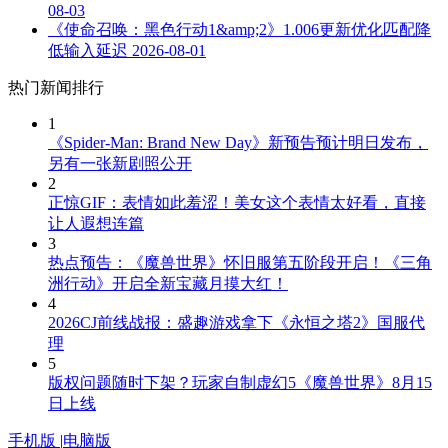
08-03
《使命召唤：黑色行动1&amp;2》1.006更新优化匹配降
低输入延迟
2026-08-01
热门新闻排行
1
《Spider-Man: Brand New Day》新预告预计明日发布，
另有一张新剧照公开
2
正惊GIF：表情如此羞涩！美女这个表情太好看，直接
让人遐想连篇
3
热点预告：《魔兽世界》怀旧服第五阶段开启！《三角
洲行动》开启全新宝藏月摸大红！
4
2026CJ前线战报：盛趣游戏拿下《永恒之塔2》国服代
理
5
版权问题随时下架？玩家自制虚幻5《魔兽世界》8月15
日上线
手机版
|
电脑版