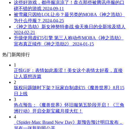
这些好游戏，都停服凉凉了！盘点那些被腾讯停服的口
碑不错的游戏
2024-09-11
被雪藏只因给LOL让步？最另类的MOBA《神之浩劫》
为什么停服？
2024-04-25
《神之浩劫》新女神努特参战 偷天换日的全新埃及猎人
2024-02-21
升级使用虚幻5引擎 第三人称动作MOBA《神之浩劫》
宣布真正续作《神之浩劫2》
2024-01-15
热门新闻排行
1
正惊GIF：表情如此羞涩！美女这个表情太好看，直接
让人遐想连篇
2
版权问题随时下架？玩家自制虚幻5《魔兽世界》8月15
日上线
3
热点预告：《魔兽世界》怀旧服第五阶段开启！《三角
洲行动》开启全新宝藏月摸大红！
4
《Spider-Man: Brand New Day》新预告预计明日发布，
另有一张新剧照公开