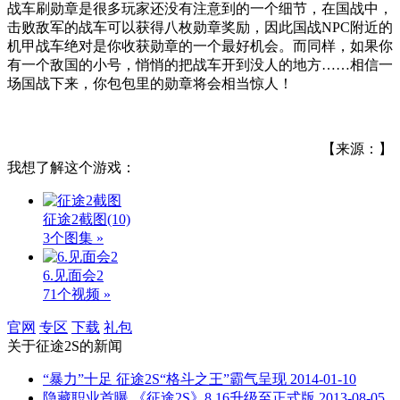
战车刷勋章是很多玩家还没有注意到的一个细节，在国战中，
击败敌军的战车可以获得八枚勋章奖励，因此国战NPC附近的
机甲战车绝对是你收获勋章的一个最好机会。而同样，如果你
有一个敌国的小号，悄悄的把战车开到没人的地方……相信一
场国战下来，你包包里的勋章将会相当惊人！
【来源：】
我想了解这个游戏：
征途2截图
(10)
3个图集 »
6.见面会2
71个视频 »
官网
专区
下载
礼包
关于
征途2S
的新闻
“暴力”十足 征途2S“格斗之王”霸气呈现
2014-01-10
隐藏职业首曝 《征途2S》8.16升级至正式版
2013-08-05