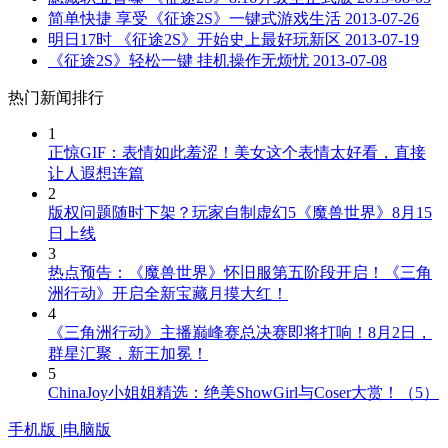
简单快捷 享受《征途2S》一键式游戏生活
2013-07-26
明日17时 《征途2S》开始史上最好玩新区
2013-07-19
《征途2S》轻松一键 挂机操作无烦忧
2013-07-08
热门新闻排行
1
正惊GIF：表情如此羞涩！美女这个表情太好看，直接
让人遐想连篇
2
版权问题随时下架？玩家自制虚幻5《魔兽世界》8月15
日上线
3
热点预告：《魔兽世界》怀旧服第五阶段开启！《三角
洲行动》开启全新宝藏月摸大红！
4
《三角洲行动》主播巅峰赛总决赛即将打响！8月2日，
群星汇聚，新王加冕！
5
ChinaJoy小姐姐精选：绝美ShowGirl与Coser大赏！（5）
手机版
|
电脑版