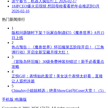
这个春节，机器人疯狂打工
2026-02-17
18岁CEO爆火后现状 想回母校看看把年会推迟到3月
2026-02-16
热门新闻排行
1
版权问题随时下架？玩家自制虚幻5《魔兽世界》8月15
日上线
2
热点预告：《魔兽世界》怀旧服第五阶段开启！《三角
洲行动》开启全新宝藏月摸大红！
3
《冒险岛怀旧服》30级免费神装别错过！新手必看重点
攻略
4
正惊GIF：表情如此羞涩！美女这个表情太好看，直接
让人遐想连篇
5
ChinaJoy小姐姐精选：绝美ShowGirl与Coser大赏！（5）
手机版
|
电脑版