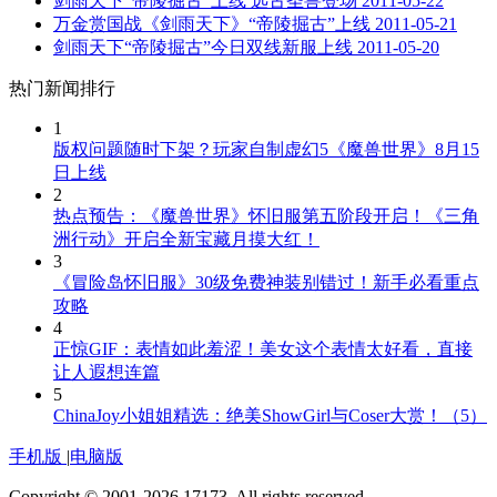
剑雨天下“帝陵掘古”上线 远古圣兽登场
2011-05-22
万金赏国战《剑雨天下》“帝陵掘古”上线
2011-05-21
剑雨天下“帝陵掘古”今日双线新服上线
2011-05-20
热门新闻排行
1
版权问题随时下架？玩家自制虚幻5《魔兽世界》8月15
日上线
2
热点预告：《魔兽世界》怀旧服第五阶段开启！《三角
洲行动》开启全新宝藏月摸大红！
3
《冒险岛怀旧服》30级免费神装别错过！新手必看重点
攻略
4
正惊GIF：表情如此羞涩！美女这个表情太好看，直接
让人遐想连篇
5
ChinaJoy小姐姐精选：绝美ShowGirl与Coser大赏！（5）
手机版
|
电脑版
Copyright © 2001-2026 17173. All rights reserved.