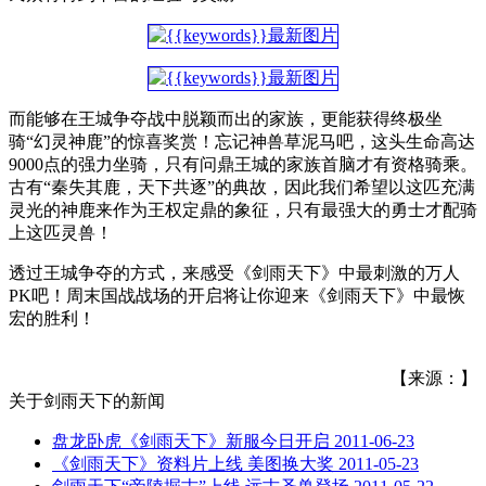
而能够在王城争夺战中脱颖而出的家族，更能获得终极坐
骑“幻灵神鹿”的惊喜奖赏！忘记神兽草泥马吧，这头生命高达
9000点的强力坐骑，只有问鼎王城的家族首脑才有资格骑乘。
古有“秦失其鹿，天下共逐”的典故，因此我们希望以这匹充满
灵光的神鹿来作为王权定鼎的象征，只有最强大的勇士才配骑
上这匹灵兽！
透过王城争夺的方式，来感受《剑雨天下》中最刺激的万人
PK吧！周末国战战场的开启将让你迎来《剑雨天下》中最恢
宏的胜利！
【来源：】
关于
剑雨天下
的新闻
盘龙卧虎《剑雨天下》新服今日开启
2011-06-23
《剑雨天下》资料片上线 美图换大奖
2011-05-23