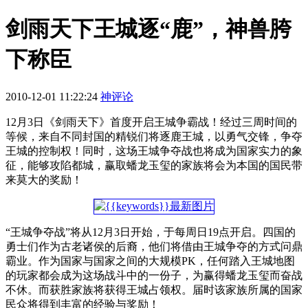
剑雨天下王城逐“鹿”，神兽胯
下称臣
2010-12-01 11:22:24
神评论
12月3日《剑雨天下》首度开启王城争霸战！经过三周时间的
等候，来自不同封国的精锐们将逐鹿王城，以勇气交锋，争夺
王城的控制权！同时，这场王城争夺战也将成为国家实力的象
征，能够攻陷都城，赢取蟠龙玉玺的家族将会为本国的国民带
来莫大的奖励！
“王城争夺战”将从12月3日开始，于每周日19点开启。四国的
勇士们作为古老诸侯的后裔，他们将借由王城争夺的方式问鼎
霸业。作为国家与国家之间的大规模PK，任何踏入王城地图
的玩家都会成为这场战斗中的一份子，为赢得蟠龙玉玺而奋战
不休。而获胜家族将获得王城占领权。届时该家族所属的国家
民众将得到丰富的经验与奖励！