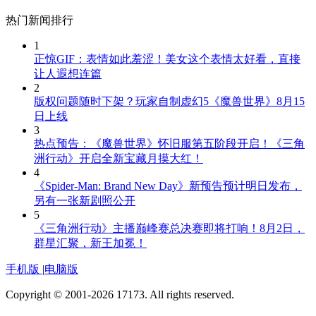
热门新闻排行
1
正惊GIF：表情如此羞涩！美女这个表情太好看，直接
让人遐想连篇
2
版权问题随时下架？玩家自制虚幻5《魔兽世界》8月15
日上线
3
热点预告：《魔兽世界》怀旧服第五阶段开启！《三角
洲行动》开启全新宝藏月摸大红！
4
《Spider-Man: Brand New Day》新预告预计明日发布，
另有一张新剧照公开
5
《三角洲行动》主播巅峰赛总决赛即将打响！8月2日，
群星汇聚，新王加冕！
手机版
|
电脑版
Copyright © 2001-2026 17173. All rights reserved.