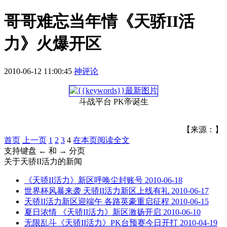
哥哥难忘当年情《天骄II活
力》火爆开区
2010-06-12 11:00:45
神评论
斗战平台 PK帝诞生
【来源：】
首页
上一页
1
2
3
4
在本页阅读全文
支持键盘 ← 和 → 分页
关于
天骄II活力
的新闻
《天骄II活力》新区呼唤尘封账号
2010-06-18
世界杯风暴来袭 天骄II活力新区上线有礼
2010-06-17
天骄II活力新区迎端午 各路英豪重启征程
2010-06-15
夏日浓情 《天骄II活力》新区激扬开启
2010-06-10
无限乱斗《天骄II活力》PK台预赛今日开打
2010-04-19