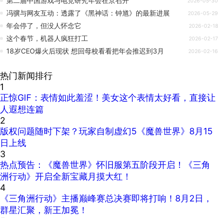
第二届中国游戏与电竞研究年会在京召开
2026-05-30
冯骥与网友互动：透露了《黑神话：钟馗》的最新进展
2026-05-29
年会停了，但没人怀念它
2026-02-18
这个春节，机器人疯狂打工
2026-02-17
18岁CEO爆火后现状 想回母校看看把年会推迟到3月
2026-02-16
热门新闻排行
1
正惊GIF：表情如此羞涩！美女这个表情太好看，直接让
人遐想连篇
2
版权问题随时下架？玩家自制虚幻5《魔兽世界》8月15
日上线
3
热点预告：《魔兽世界》怀旧服第五阶段开启！《三角
洲行动》开启全新宝藏月摸大红！
4
《三角洲行动》主播巅峰赛总决赛即将打响！8月2日，
群星汇聚，新王加冕！